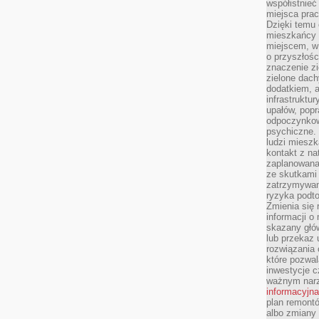
współistnieć
miejsca pra
Dzięki temu 
mieszkańcy c
miejscem, w
o przyszłośc
znaczenie zi
zielone dach
dodatkiem, 
infrastruktu
upałów, popr
odpoczynkow
psychiczne. 
ludzi miesz
kontakt z na
zaplanowana
ze skutkami
zatrzymywan
ryzyka podt
Zmienia się 
informacji o
skazany głów
lub przekaz 
rozwiązania 
które pozwal
inwestycje c
ważnym narz
informacyjna
plan remontó
albo zmiany 