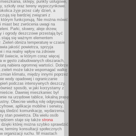
 mieszkania, sklepy, punkty usługowe,
cy, szkoły oraz tereny wypoczynkowe.
okolica żyje przez cały dzień, a
zują się bardziej związani z
 którym funkcjonują. Nie można mówić
i miast bez zwrócenia uwagi na
eleni. Parki, skwery, aleje drzew,
y i ogrody deszczowe przestają być
a stają się ważnym elementem
ry. Zieleń obniża temperaturę w czasie
awia jakość powietrza, sprzyja
i i ma realny wpływ na zdrowie
W świecie, w którym coraz więcej
ka w gęsto zabudowanych obszarach,
turą nabiera ogromnej wartości. Dobrze
 zieleń może także wspomagać walkę
 zmian klimatu, między innymi poprzez
ie wody opadowej i ograniczanie
opień podczas intensywnych deszczy.
również sposób, w jaki korzystamy z
 mieście. Dawniej mieszkaniec był
nie na urzędowe tablice, lokalną prasę
ustny. Obecnie wielką rolę odgrywają
cyfrowe, aplikacje mobilne i serwisy,
ają śledzić komunikację, wydarzenia,
zy stan powietrza. Dla wielu osób
ędziem staje się także
strona
dzięki której można szybko sprawdzić
w, terminy konsultacji społecznych
w organizacji ruchu. W miastach