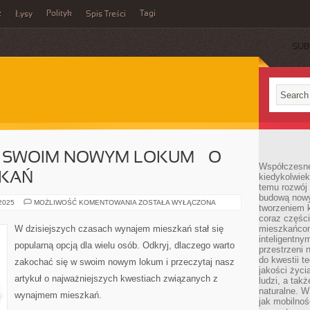
z
Polityk
Tagi
Łysy
Spis Treści
SUB
W SWOIM NOWYM LOKUM – O
Współczesne 
ZKAŃ
kiedykolwiek
temu rozwój 
budową nowyc
ZAKOCHAJ
 2025
MOŻLIWOŚĆ KOMENTOWANIA
ZOSTAŁA WYŁĄCZONA
tworzeniem 
SIĘ
W
coraz części
SWOIM
W dzisiejszych czasach wynajem mieszkań stał się
mieszkańcom
NOWYM
inteligentny
LOKUM
popularną opcją dla wielu osób. Odkryj, dlaczego warto
–
przestrzeni 
O
do kwestii t
zakochać się w swoim nowym lokum i przeczytaj nasz
WYNAJMIE
jakości życi
MIESZKAŃ
artykuł o najważniejszych kwestiach związanych z
ludzi, a tak
naturalne. W
wynajmem mieszkań.
jak mobilnoś