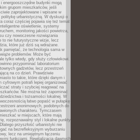
e i energooszczędne budynki mogą
okim grupom mieszkańców, jeśli
ciwie zaprojektowane i wpisane w
politykę urbanistyczną. W dyskusji o
ra coraz częściej pojawia się też temat
 Inteligentne oświetlenie, systemy
ruchem, monitoring jakości powietrza,
asu czy nowoczesne rozwiązania
 to nie futurystyczne wizje, lecz
dzia, które już dziś są wdrażane.
ak pamiętać, że technologia sama w
ozwiąże problemów. Może być
le tylko wtedy, gdy służy człowiekowi.
owinno przypominać laboratorium
townych gadżetów, lecz przestrzeń
ającą na co dzień. Prawdziwie
miasto to takie, które dzięki danym i
 cyfrowym potrafi lepiej organizować
niczać straty i szybciej reagować na
eszkańców. Nie można też zapominać
dziedzictwa i tożsamości lokalnej. W
owoczesnością łatwo popaść w pułapkę
rzestrzeni anonimowych, podobnych do
zbawionych charakteru. Tymczasem
mieszkać w miejscach, które mają
rię, rozpoznawalny styl i lokalne punkty
 Dlatego przyszłość urbanistyki nie
egać na bezrefleksyjnym wyburzaniu
owy, lecz na umiejętnym łączeniu
owymi funkcjami. Rewitalizacja dawnych