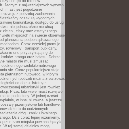
a czy dostęp do terenów
ch. Jednym z najważniejszych wyzwań
ch miast jest pogodzenie
o rozwoju z potrzebą zachowania
Mieszkańcy oczekują wygodnych
rawnej komunikacji, dostępu do usług
stwa, ale jednocześnie nie chcą
 zieleni, ciszy oraz estetycznego
 wielu miejscach na świecie obserwuje
e od planowania podporządkowanego
amochodom. Coraz częściej promuje
zy, rowerowy i transport publiczny,
właśnie one przyczyniają się do
a korków, smogu oraz hałasu. Dobrze
ane miasto nie musi zmuszać
o codziennego wielokilometrowego
nia się. Coraz popularniejsza staje
sta piętnastominutowego, w którym
odziennych potrzeb można zrealizować
dległości od domu. Istotnym
woczesnej urbanistyki jest również
nkcji. Przez lata wiele miast rozwijało
 silnie podzielony. W jednej części
ypialnie, w innej biurowce, a jeszcze
j obszary przemysłowe lub handlowe.
prowadziło to do codziennych
zeciążenia dróg i zaniku lokalnego
znego. Dziś coraz lepiej rozumiemy,
a przestrzeń miejska powinna łączyć
e. W tej samej dzielnicy mogą