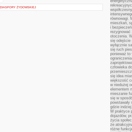
energetyczn
rekreacyjny
J DIASPORY ŻYDOWSKIEJ
współczesny
intensywneg
równowagi. 
mieszkań, sp
i bezpieczeń
rezygnować z
otoczenia. W
się odejści
wyłącznie s
się ruch pies
ponieważ to 
ograniczeni
zaprojektow
człowieka d
przemieszcza
się idea mia
większość c
w niedużej o
elementem no
mieszanie fu
się w sposób
powstawały s
gdzie indzie
W praktyce 
dojazdów, pr
życia społec
że atrakcyjn
różne funkcj