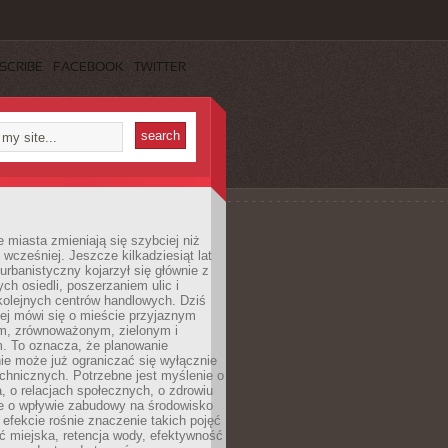
SCRIBE
FACEBOOK
TWITTER
miasta zmieniają się szybciej niż
 wcześniej. Jeszcze kilkadziesiąt lat
urbanistyczny kojarzył się głównie z
h osiedli, poszerzaniem ulic i
kolejnych centrów handlowych. Dziś
ej mówi się o mieście przyjaznym
, zrównoważonym, zielonym i
m. To oznacza, że planowanie
nie może już ograniczać się wyłącznie
echnicznych. Potrzebne jest myślenie o
a, o relacjach społecznych, o zdrowiu
że o wpływie zabudowy na środowisko
 efekcie rośnie znaczenie takich pojęć
ć miejska, retencja wody, efektywność