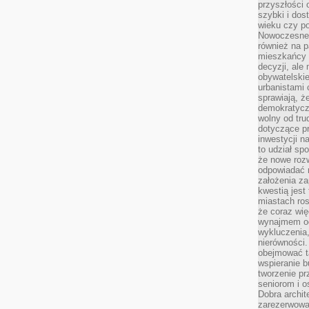
przyszłości 
szybki i dos
wieku czy p
Nowoczesne 
również na p
mieszkańcy 
decyzji, ale
obywatelskie
urbanistami 
sprawiają, ż
demokratyczn
wolny od tru
dotyczące p
inwestycji 
to udział sp
że nowe roz
odpowiadać n
założenia z
kwestią jest
miastach ros
że coraz wi
wynajmem od
wykluczenia,
nierówności.
obejmować t
wspieranie 
tworzenie pr
seniorom i 
Dobra archit
zarezerwowa