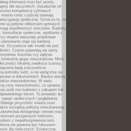
obieg informacji musi być prosty,
tępny dla wszystkich, niezależnie od
oziomu kompetencji cyfrowych.
miasta coraz częściej stawiają
artycypację społeczną. Oznacza to, że
nie są jedynie odbiorcami gotowych
 mogą współtworzyć otoczenie. Budżety
, konsultacje społeczne, spotkania z
czy otwarte warsztaty projektowe
e planowanie staje się bardziej
e. Oczywiście taki model nie jest
dności. Często pojawiają się spory
riorytetów, kosztów czy wpływu
na konkretne grupy mieszkańców. Mimo
ołeczności lokalnej zwiększa szansę,
wiązania będą rzeczywiście
a potrzeby ludzi, a nie wyłącznie na
apisane w dokumentach. Bardzo ważną
 także mieszkalnictwo. W wielu
ną ceny nieruchomości, co sprawia,
ęcej osób ma trudności z zakupem lub
powiedniego lokum. To prowadzi do
 napięć społecznych i pogłębiania
 Dlatego przyszłość miasta musi
akże rozsądną politykę mieszkaniową,
budownictwa dostępnego cenowo oraz
zestrzeni przyjaznych rodzinom,
osobom z niepełnosprawnościami.
ektura nie powinna być luksusem
nym dla nielicznych. Estetyczne,