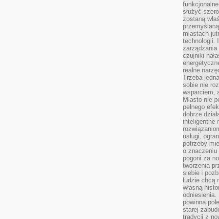
funkcjonaln
służyć szer
zostaną właś
przemyślaną 
miastach jut
technologii.
zarządzania 
czujniki hał
energetyczne
realne narzę
Trzeba jedn
sobie nie r
wsparciem, a
Miasto nie p
pełnego efek
dobrze dział
inteligentne 
rozwiązaniom
usługi, ogra
potrzeby mi
o znaczeniu 
pogoni za n
tworzenia p
siebie i po
ludzie chcą 
własną histo
odniesienia.
powinna pol
starej zabud
tradycji z n