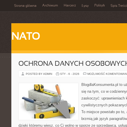
Archiwum
Harcerz
Polityk
Strona główna
Łysy
Spis Treści
NATO
OCHRONA DANYCH OSOBOWYCH
POSTED BY ADMIN
STY - 6 - 2026
MOŻLIWOŚĆ KOMENTOWAN
BlogdlaKonsumenta.pl to uż
się na tym, co w codziennym
zaskoczyć: uprawnieniach k
cywilistycznych pokazanych
To miejsce powstało po to, 
brzmią jak język paragrafów
dzięki któremu wiesz, co Ci wolno w sporze ze sprzedawcą, usług