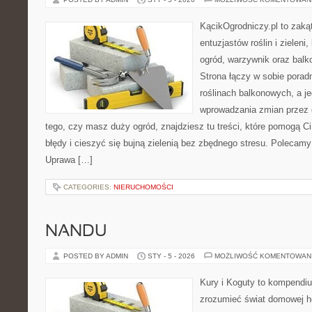
KącikOgrodniczy.pl to zaką
entuzjastów roślin i zieleni
ogród, warzywnik oraz balk
Strona łączy w sobie porad
roślinach balkonowych, a je
wprowadzania zmian przez c
tego, czy masz duży ogród, znajdziesz tu treści, które pomogą C
błędy i cieszyć się bujną zielenią bez zbędnego stresu. Polecamy
Uprawa […]
CATEGORIES:
NIERUCHOMOŚCI
NANDU
POSTED BY ADMIN
STY - 5 - 2026
MOŻLIWOŚĆ KOMENTOWAN
Kury i Koguty to kompendiu
zrozumieć świat domowej ho