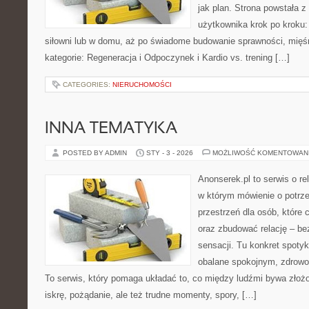
jak plan. Strona powstała 
użytkownika krok po kroku:
siłowni lub w domu, aż po świadome budowanie sprawności, mięśn
kategorie: Regeneracja i Odpoczynek i Kardio vs. trening […]
CATEGORIES:
NIERUCHOMOŚCI
INNA TEMATYKA
POSTED BY ADMIN
STY - 3 - 2026
MOŻLIWOŚĆ KOMENTOWAN
Anonserek.pl to serwis o re
w którym mówienie o potrze
przestrzeń dla osób, które 
oraz zbudować relację – bez
sensacji. Tu konkret spotyk
obalane spokojnym, zdrow
To serwis, który pomaga układać to, co między ludźmi bywa złożon
iskrę, pożądanie, ale też trudne momenty, spory, […]