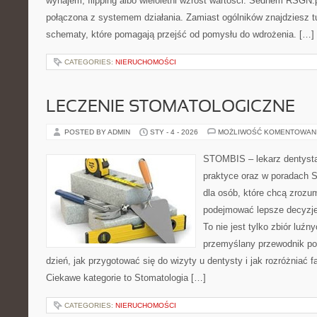
wynajem, flipping albo wieloletni wzrost wartości. Sednem RSGN.p
połączona z systemem działania. Zamiast ogólników znajdziesz tu 
schematy, które pomagają przejść od pomysłu do wdrożenia. […]
CATEGORIES:
NIERUCHOMOŚCI
LECZENIE STOMATOLOGICZNE
POSTED BY ADMIN
STY - 4 - 2026
MOŻLIWOŚĆ KOMENTOWAN
STOMBIS – lekarz dentysta
praktyce oraz w poradach S
dla osób, które chcą zrozum
podejmować lepsze decyzje
To nie jest tylko zbiór luź
przemyślany przewodnik po
dzień, jak przygotować się do wizyty u dentysty i jak rozróżniać f
Ciekawe kategorie to Stomatologia […]
CATEGORIES:
NIERUCHOMOŚCI