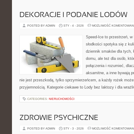
DEKORACJE I PODANIE LODÓW
POSTED BY ADMIN
STY - 4 - 2026
MOŻLIWOŚĆ KOMENTOWAN
Speed-Ice to przestrzeń, w
słodkości spotyka się z kul
dziennik smaków dla tych, 
domu, ale też dla osób, któ
połączenia i rozumieć, dla
aksamitne, a inne bywają p
nie jest przeszkodą, tylko sprzymierzeńcem, a każdy rożek może
przyjemnością. Kategorie ciekawe to Lody bez laktozy i dla wraż
CATEGORIES:
NIERUCHOMOŚCI
ZDROWIE PSYCHICZNE
POSTED BY ADMIN
STY - 3 - 2026
MOŻLIWOŚĆ KOMENTOWAN