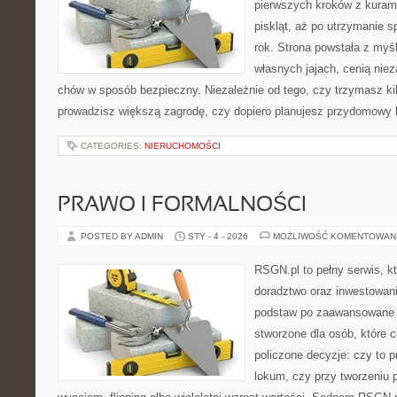
pierwszych kroków z kuram
piskląt, aż po utrzymanie 
rok. Strona powstała z myśl
własnych jajach, cenią nie
chów w sposób bezpieczny. Niezależnie od tego, czy trzymasz ki
prowadzisz większą zagrodę, czy dopiero planujesz przydomowy k
CATEGORIES:
NIERUCHOMOŚCI
PRAWO I FORMALNOŚCI
POSTED BY ADMIN
STY - 4 - 2026
MOŻLIWOŚĆ KOMENTOWAN
RSGN.pl to pełny serwis, k
doradztwo oraz inwestowan
podstaw po zaawansowane s
stworzone dla osób, które
policzone decyzje: czy to 
lokum, czy przy tworzeniu p