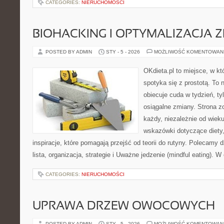
CATEGORIES:
NIERUCHOMOŚCI
BIOHACKING I OPTYMALIZACJA 
POSTED BY ADMIN
STY - 5 - 2026
MOŻLIWOŚĆ KOMENTOWAN
OKdieta.pl to miejsce, w k
spotyka się z prostotą. To n
obiecuje cuda w tydzień, ty
osiągalne zmiany. Strona z
każdy, niezależnie od wiek
wskazówki dotyczące diety,
inspiracje, które pomagają przejść od teorii do rutyny. Polecamy
lista, organizacja, strategie i Uważne jedzenie (mindful eating). 
CATEGORIES:
NIERUCHOMOŚCI
UPRAWA DRZEW OWOCOWYCH
POSTED BY ADMIN
STY - 5 - 2026
MOŻLIWOŚĆ KOMENTOWAN