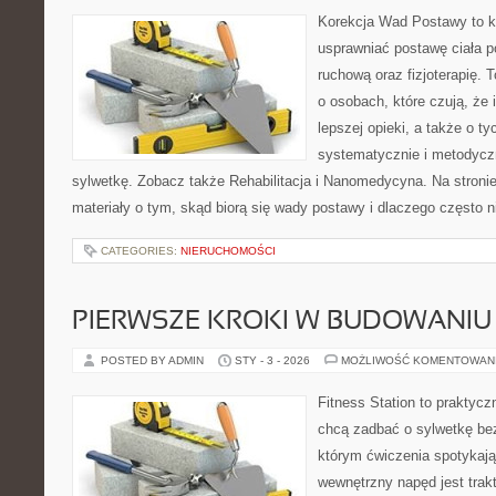
Korekcja Wad Postawy to ko
usprawniać postawę ciała p
ruchową oraz fizjoterapię. 
o osobach, które czują, że 
lepszej opieki, a także o ty
systematycznie i metodyc
sylwetkę. Zobacz także Rehabilitacja i Nanomedycyna. Na stroni
materiały o tym, skąd biorą się wady postawy i dlaczego często n
CATEGORIES:
NIERUCHOMOŚCI
PIERWSZE KROKI W BUDOWANI
POSTED BY ADMIN
STY - 3 - 2026
MOŻLIWOŚĆ KOMENTOWAN
Fitness Station to praktycz
chcą zadbać o sylwetkę bez
którym ćwiczenia spotykają
wewnętrzny napęd jest tra