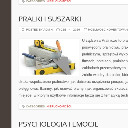
CATEGORIES:
NIERUCHOMOŚCI
PRALKI I SUSZARKI
POSTED BY ADMIN
CZE - 4 - 2026
MOŻLIWOŚĆ KOMENTOWAN
Urządzenia Pralnicze to br
poświęcony pralnictwu, pr
pralniczym, sprzętowi wy
firmach, hotelach, pralniac
zakładach przemysłowych. 
źródło wiedzy dla osób, któ
działa współczesne pralnictwo, jak dobierać urządzenia piorące, j
pielęgnować tkaniny, jak usuwać plamy i jak organizować skutecz
miejsce, w którym użytkowe informacje łączą się z tematyką techn
CATEGORIES:
NIERUCHOMOŚCI
PSYCHOLOGIA I EMOCJE