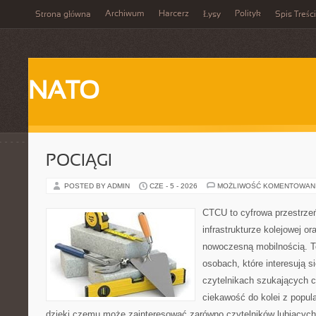
Archiwum
Harcerz
Polityk
Strona główna
Łysy
Spis Treści
NATO
POCIĄGI
POSTED BY ADMIN
CZE - 5 - 2026
MOŻLIWOŚĆ KOMENTOWAN
CTCU to cyfrowa przestrzeń
infrastrukturze kolejowej o
nowoczesną mobilnością. T
osobach, które interesują s
czytelnikach szukających c
ciekawość do kolei z popu
dzięki czemu może zainteresować zarówno czytelników lubiących