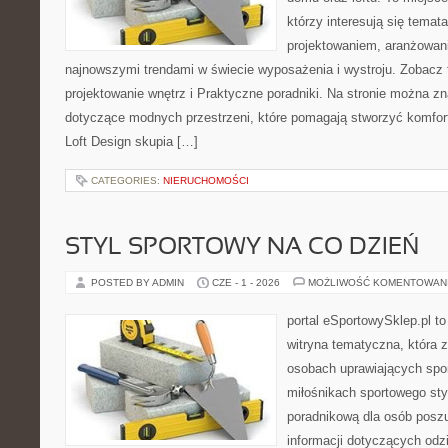
którzy interesują się tema
projektowaniem, aranżowan
najnowszymi trendami w świecie wyposażenia i wystroju. Zobacz 
projektowanie wnętrz i Praktyczne poradniki. Na stronie można z
dotyczące modnych przestrzeni, które pomagają stworzyć komfor
Loft Design skupia […]
CATEGORIES:
NIERUCHOMOŚCI
STYL SPORTOWY NA CO DZIEŃ
POSTED BY ADMIN
CZE - 1 - 2026
MOŻLIWOŚĆ KOMENTOWAN
portal eSportowySklep.pl to
witryna tematyczna, która 
osobach uprawiających spor
miłośnikach sportowego styl
poradnikową dla osób pos
informacji dotyczących odz