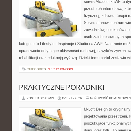
serwis AkademikaWF to dyn
przestrzeń internetowa, któr
fizycznej, zdrowiu, terapii 
Serwis stanowi centrum wie
zawodników, opiekunów spo
osób zainteresowanych spo
kategorie to Lifestyle i Inspiracje i Studia na AWF. Na stronie m
opracowania dotyczące aktywności ruchowej, nawyków żywieniowy
rehabilitacji oraz edukacją wyższą. Dzięki temu portal zestawia 
CATEGORIES:
NIERUCHOMOŚCI
PRAKTYCZNE PORADNIKI
POSTED BY ADMIN
CZE - 1 - 2026
MOŻLIWOŚĆ KOMENTOWAN
M-Loft Design to oryginaln
projektowania przestrzeni, k
poszukujące funkcjonalnyc
domu oraz loftu. To miejsc