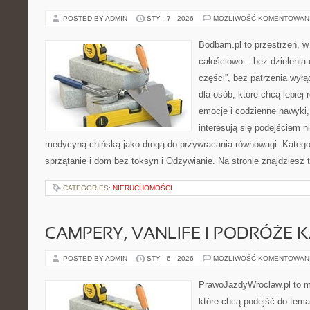
POSTED BY ADMIN
STY - 7 - 2026
MOŻLIWOŚĆ KOMENTOWAN
Bodbam.pl to przestrzeń, w 
całościowo – bez dzielenia 
części”, bez patrzenia wyłą
dla osób, które chcą lepiej
emocje i codzienne nawyki, 
interesują się podejściem 
medycyną chińską jako drogą do przywracania równowagi. Kategori
sprzątanie i dom bez toksyn i Odżywianie. Na stronie znajdziesz t
CATEGORIES:
NIERUCHOMOŚCI
CAMPERY, VANLIFE I PODRÓŻE
POSTED BY ADMIN
STY - 6 - 2026
MOŻLIWOŚĆ KOMENTOWAN
PrawoJazdyWroclaw.pl to m
które chcą podejść do tema