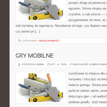
przejść drogę od pierwszej 
egzamin. Strona skupia się
czytelna, a cały proces — 
przygotowanie do teorii, a
stał się łatwy do ogarnięcia. Niezależnie od tego, czy dopiero za
czy jesteś po […]
CATEGORIES:
NIERUCHOMOŚCI
GRY MOBILNE
POSTED BY ADMIN
STY - 6 - 2026
MOŻLIWOŚĆ KOMENTOWAN
LumiGranie to miejsce dla 
rozrywkę i chcą być na bież
świecie gamigu. Strona pow
punkcie zebrać opinie, pora
dotyczące gier – od wielkic
ambitne perełki. Jeśli inter