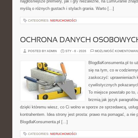
najgłośniejsze premiery, jak i gry niezależne, na LumiGranie znaj
myślą o różnych gustach i stylach grania. Warto […]
CATEGORIES:
NIERUCHOMOŚCI
OCHRONA DANYCH OSOBOWYCH
POSTED BY ADMIN
STY - 6 - 2026
MOŻLIWOŚĆ KOMENTOWAN
BlogdlaKonsumenta.pl to uż
się na tym, co w codziennym
zaskoczyć: uprawnieniach k
cywilistycznych pokazanych
To miejsce powstało po to, 
brzmią jak język paragrafów
dzięki któremu wiesz, co Ci wolno w sporze ze sprzedawcą, usług
kontrahentem. Idea strony jest prosta: prawo ma pomagać, a nie p
BlogdlaKonsumenta.pl […]
CATEGORIES:
NIERUCHOMOŚCI