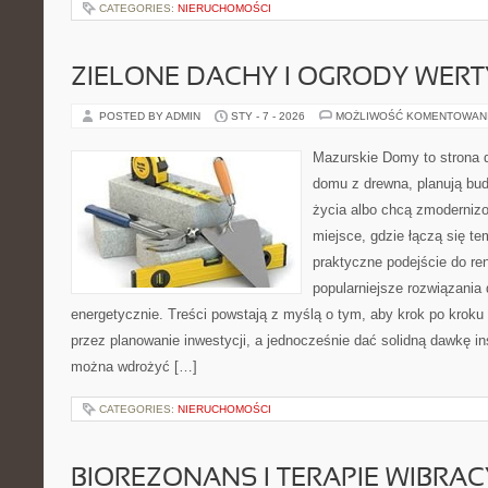
CATEGORIES:
NIERUCHOMOŚCI
ZIELONE DACHY I OGRODY WER
POSTED BY ADMIN
STY - 7 - 2026
MOŻLIWOŚĆ KOMENTOWAN
Mazurskie Domy to strona d
domu z drewna, planują bu
życia albo chcą zmodernizow
miejsce, gdzie łączą się tem
praktyczne podejście do re
popularniejsze rozwiązania
energetycznie. Treści powstają z myślą o tym, aby krok po kroku
przez planowanie inwestycji, a jednocześnie dać solidną dawkę ins
można wdrożyć […]
CATEGORIES:
NIERUCHOMOŚCI
BIOREZONANS I TERAPIE WIBRAC