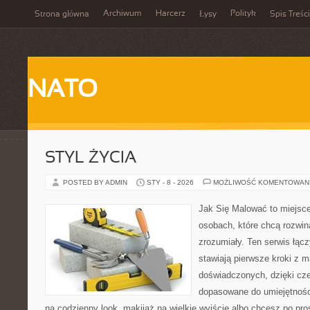
Archiwum
Harcerz
Polityk
Strona główna
Łysy
Spis Treści
NATO
STYL ŻYCIA
POSTED BY ADMIN
STY - 8 - 2026
MOŻLIWOŚĆ KOMENTOWAN
Jak Się Malować to miejsc
osobach, które chcą rozwi
zrozumiały. Ten serwis łąc
stawiają pierwsze kroki z ma
doświadczonych, dzięki cze
dopasowane do umiejętnośc
na codzienny look, makijaż na wielkie wyjście albo chcesz po pros