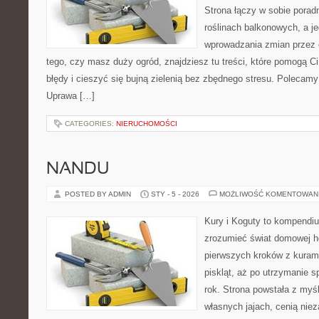
Strona łączy w sobie porad
roślinach balkonowych, a je
wprowadzania zmian przez c
tego, czy masz duży ogród, znajdziesz tu treści, które pomogą C
błędy i cieszyć się bujną zielenią bez zbędnego stresu. Polecamy
Uprawa […]
CATEGORIES:
NIERUCHOMOŚCI
NANDU
POSTED BY ADMIN
STY - 5 - 2026
MOŻLIWOŚĆ KOMENTOWAN
Kury i Koguty to kompendiu
zrozumieć świat domowej ho
pierwszych kroków z kuram
piskląt, aż po utrzymanie 
rok. Strona powstała z myśl
własnych jajach, cenią nie