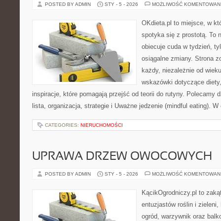
POSTED BY ADMIN
STY - 5 - 2026
MOŻLIWOŚĆ KOMENTOWAN
OKdieta.pl to miejsce, w k
spotyka się z prostotą. To n
obiecuje cuda w tydzień, ty
osiągalne zmiany. Strona z
każdy, niezależnie od wiek
wskazówki dotyczące diety,
inspiracje, które pomagają przejść od teorii do rutyny. Polecamy
lista, organizacja, strategie i Uważne jedzenie (mindful eating). 
CATEGORIES:
NIERUCHOMOŚCI
UPRAWA DRZEW OWOCOWYCH
POSTED BY ADMIN
STY - 5 - 2026
MOŻLIWOŚĆ KOMENTOWAN
KącikOgrodniczy.pl to zaką
entuzjastów roślin i zieleni
ogród, warzywnik oraz balk