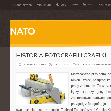
Archiwum
Harcerz
Polityk
Strona główna
Łysy
Spis Treści
NATO
HISTORIA FOTOGRAFII I GRAFIKI
POSTED BY ADMIN
CZE - 6 - 2026
MOŻLIWOŚĆ KOMENTOWAN
MalwinaAtras.pl to portal 
robieniu zdjęć, postprodukc
pracy z obrazem. To witryna
łączy się z przystępnymi 
zainteresować zarówno osob
przygodę z fotografią, jak i
swoje umiejętności. Kategorie: Techniki Fotograficzne i Grafika