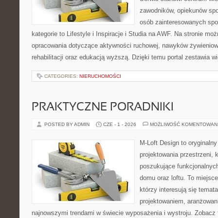
zawodników, opiekunów spo
osób zainteresowanych spo
kategorie to Lifestyle i Inspiracje i Studia na AWF. Na stronie m
opracowania dotyczące aktywności ruchowej, nawyków żywieniowy
rehabilitacji oraz edukacją wyższą. Dzięki temu portal zestawia 
CATEGORIES:
NIERUCHOMOŚCI
PRAKTYCZNE PORADNIKI
POSTED BY ADMIN
CZE - 1 - 2026
MOŻLIWOŚĆ KOMENTOWAN
M-Loft Design to oryginaln
projektowania przestrzeni, k
poszukujące funkcjonalnyc
domu oraz loftu. To miejsc
którzy interesują się tema
projektowaniem, aranżowan
najnowszymi trendami w świecie wyposażenia i wystroju. Zobacz 