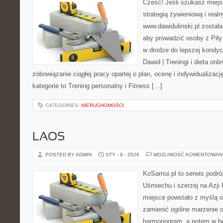
Cześć! Jeśli szukasz miejsc
strategią żywieniową i real
www.dawidulinski.pl został
aby prowadzić osoby z Piły 
w drodze do lepszej kondycj
Dawid | Treningi i dieta onli
zobowiązanie ciągłej pracy opartej o plan, ocenę i indywidualizac
kategorie to Trening personalny i Fitness […]
CATEGORIES:
NIERUCHOMOŚCI
LAOS
POSTED BY ADMIN
STY - 9 - 2026
MOŻLIWOŚĆ KOMENTOWAN
KoSamui.pl to serwis podró
Uśmiechu i szerzej na Azji
miejsce powstało z myślą o
zamienić ogólne marzenie o
harmonogram, a potem w b