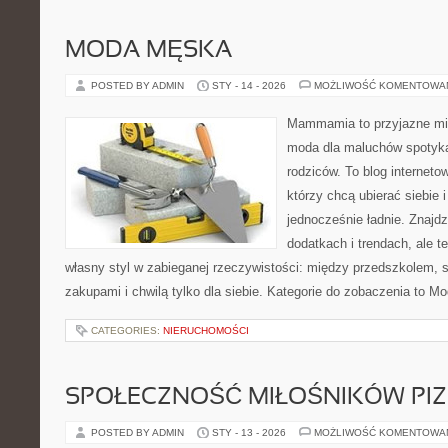
MODA MĘSKA
POSTED BY ADMIN
STY - 14 - 2026
MOŻLIWOŚĆ KOMENTOWA
Mammamia to przyjazne mie
moda dla maluchów spotyka
rodziców. To blog interneto
którzy chcą ubierać siebie 
jednocześnie ładnie. Znajdz
dodatkach i trendach, ale t
własny styl w zabieganej rzeczywistości: między przedszkolem, 
zakupami i chwilą tylko dla siebie. Kategorie do zobaczenia to M
CATEGORIES:
NIERUCHOMOŚCI
SPOŁECZNOŚĆ MIŁOŚNIKÓW PIZ
POSTED BY ADMIN
STY - 13 - 2026
MOŻLIWOŚĆ KOMENTOWA