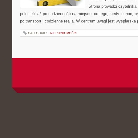
Strona prowadzi czytelnika
polecieć” aż po codzienność na miejscu: od tego, kiedy jechać, pr
po transport i codzienne realia. W centrum uwagi jest wyspiarska 
CATEGORIES:
NIERUCHOMOŚCI