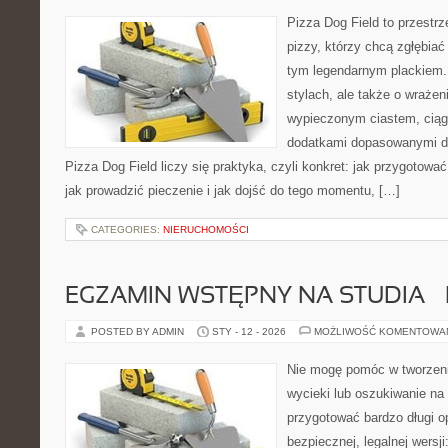
Pizza Dog Field to przestr
pizzy, którzy chcą zgłębiać
tym legendarnym plackiem. 
stylach, ale także o wrażen
wypieczonym ciastem, ciąg
dodatkami dopasowanymi do
Pizza Dog Field liczy się praktyka, czyli konkret: jak przygotować
jak prowadzić pieczenie i jak dojść do tego momentu, […]
CATEGORIES:
NIERUCHOMOŚCI
EGZAMIN WSTĘPNY NA STUDIA 
POSTED BY ADMIN
STY - 12 - 2026
MOŻLIWOŚĆ KOMENTOWA
Nie mogę pomóc w tworzeniu
wycieki lub oszukiwanie na
przygotować bardzo długi o
bezpiecznej, legalnej wersji