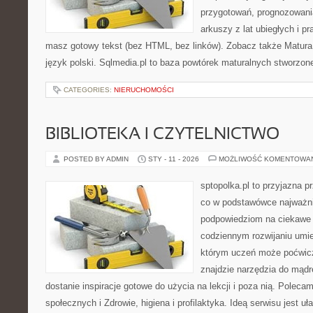
przygotowań, prognozowani
arkuszy z lat ubiegłych i p
masz gotowy tekst (bez HTML, bez linków). Zobacz także Matura –
język polski. Sqlmedia.pl to baza powtórek maturalnych stworzon
CATEGORIES:
NIERUCHOMOŚCI
BIBLIOTEKA I CZYTELNICTWO
POSTED BY ADMIN
STY - 11 - 2026
MOŻLIWOŚĆ KOMENTOWA
sptopolka.pl to przyjazna 
co w podstawówce najważni
podpowiedziom na ciekawe 
codziennym rozwijaniu umie
którym uczeń może poćwicz
znajdzie narzędzia do mądr
dostanie inspiracje gotowe do użycia na lekcji i poza nią. Polec
społecznych i Zdrowie, higiena i profilaktyka. Ideą serwisu jest uł