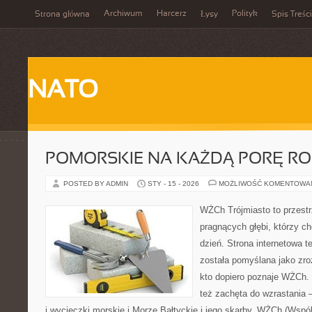
Archiwum
Harcerz
Polityk
Strona główna
Łysy
Spis Treści
NATO
POMORSKIE NA KAŻDĄ PORĘ R
POSTED BY ADMIN
STY - 15 - 2026
MOŻLIWOŚĆ KOMENTOWA
WŻCh Trójmiasto to przestr
pragnących głębi, którzy c
dzień. Strona internetowa t
została pomyślana jako zr
kto dopiero poznaje WŻCh. T
też zachęta do wzrastania 
i wycieczki morskie i Morze Bałtyckie i jego skarby. WŻCh (Wspó