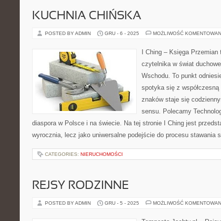
KUCHNIA CHIŃSKA
POSTED BY ADMIN
GRU - 6 - 2025
MOŻLIWOŚĆ KOMENTOWAN
I Ching – Księga Przemian 
czytelnika w świat duchowe
Wschodu. To punkt odniesi
spotyka się z współczesną 
znaków staje się codzien
sensu. Polecamy Technologi
diaspora w Polsce i na świecie. Na tej stronie I Ching jest przeds
wyrocznia, lecz jako uniwersalne podejście do procesu stawania s
CATEGORIES:
NIERUCHOMOŚCI
REJSY RODZINNE
POSTED BY ADMIN
GRU - 5 - 2025
MOŻLIWOŚĆ KOMENTOWAN