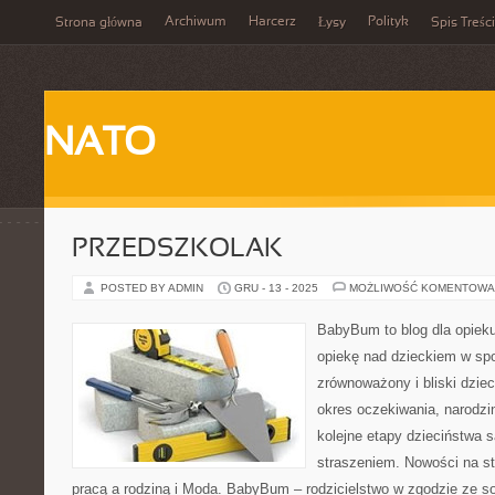
Archiwum
Harcerz
Polityk
Strona główna
Łysy
Spis Treści
NATO
PRZEDSZKOLAK
POSTED BY ADMIN
GRU - 13 - 2025
MOŻLIWOŚĆ KOMENTOWA
BabyBum to blog dla opiek
opiekę nad dzieckiem w sp
zrównoważony i bliski dzie
okres oczekiwania, narodzi
kolejne etapy dzieciństwa s
straszeniem. Nowości na s
pracą a rodziną i Moda. BabyBum – rodzicielstwo w zgodzie ze s