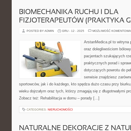
BIOMECHANIKA RUCHU I DLA
FIZJOTERAPEUTÓW (PRAKTYKA G
POSTED BY ADMIN
GRU - 12 - 2025
MOŻLIWOŚĆ KOMENTOWA
ArstanMedica.pl to witryna
oraz dolegliwościom bólowy
pacjentach szukających rzet
praktycznych porad i spra
dotyczących powrotu do pe
serwisie znajdziesz zarówn
sportowców, jak i do każdego, kto spędza dużo czasu przy biurku
wieku dojrzałym oraz tych, którzy zmagają się z długotrwałymi p
Zobacz też: Rehabilitacja w domu – porady […]
CATEGORIES:
NIERUCHOMOŚCI
NATURALNE DEKORACJE Z NATUR