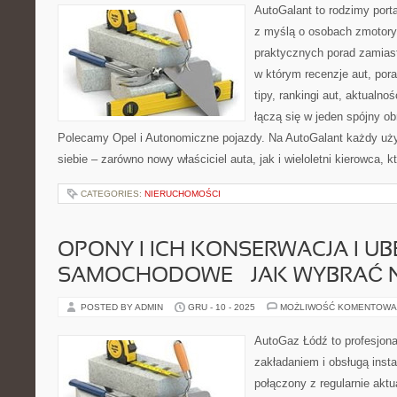
AutoGalant to rodzimy port
z myślą o osobach zmotory
praktycznych porad zamiast
w którym recenzje aut, por
tipy, rankingi aut, aktualno
łączą się w jeden spójny ob
Polecamy Opel i Autonomiczne pojazdy. Na AutoGalant każdy uży
siebie – zarówno nowy właściciel auta, jak i wieloletni kierowca, kt
CATEGORIES:
NIERUCHOMOŚCI
OPONY I ICH KONSERWACJA I UB
SAMOCHODOWE – JAK WYBRAĆ 
POSTED BY ADMIN
GRU - 10 - 2025
MOŻLIWOŚĆ KOMENTOWA
AutoGaz Łódź to profesjona
zakładaniem i obsługą ins
połączony z regularnie akt