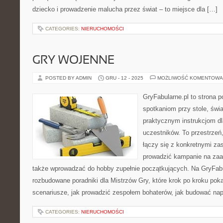
dziecko i prowadzenie malucha przez świat – to miejsce dla […]
CATEGORIES:
NIERUCHOMOŚCI
GRY WOJENNE
POSTED BY ADMIN
GRU - 12 - 2025
MOŻLIWOŚĆ KOMENTOWA
GryFabularne.pl to strona 
spotkaniom przy stole, świ
praktycznym instrukcjom d
uczestników. To przestrzeń,
łączy się z konkretnymi z
prowadzić kampanie na za
także wprowadzać do hobby zupełnie początkujących. Na GryFabu
rozbudowane poradniki dla Mistrzów Gry, które krok po kroku poka
scenariusze, jak prowadzić zespołem bohaterów, jak budować napi
CATEGORIES:
NIERUCHOMOŚCI