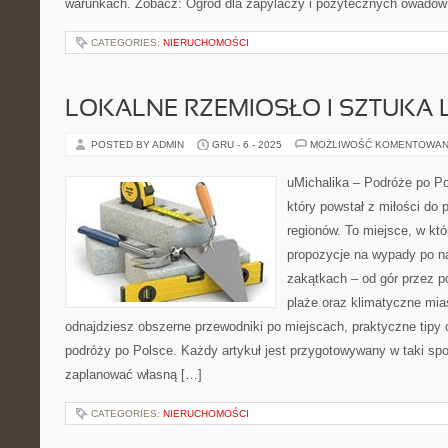
warunkach. Zobacz: Ogród dla zapylaczy i pożytecznych owadów 
CATEGORIES:
NIERUCHOMOŚCI
LOKALNE RZEMIOSŁO I SZTUKA
POSTED BY ADMIN
GRU - 6 - 2025
MOŻLIWOŚĆ KOMENTOWAN
uMichalika – Podróże po Po
który powstał z miłości do
regionów. To miejsce, w któ
propozycje na wypady po na
zakątkach – od gór przez po
plaże oraz klimatyczne mias
odnajdziesz obszerne przewodniki po miejscach, praktyczne tipy 
podróży po Polsce. Każdy artykuł jest przygotowywany w taki sp
zaplanować własną […]
CATEGORIES:
NIERUCHOMOŚCI