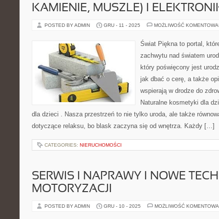
KAMIENIE, MUSZLE) I ELEKTRONI
POSTED BY ADMIN
GRU - 11 - 2025
MOŻLIWOŚĆ KOMENTOWA
Świat Piękna to portal, któ
zachwytu nad światem urod
który poświęcony jest urodz
jak dbać o cerę, a także op
wspierają w drodze do zdro
Naturalne kosmetyki dla dzi
dla dzieci . Nasza przestrzeń to nie tylko uroda, ale także równow
dotyczące relaksu, bo blask zaczyna się od wnętrza. Każdy […]
CATEGORIES:
NIERUCHOMOŚCI
SERWIS I NAPRAWY I NOWE TEC
MOTORYZACJI
POSTED BY ADMIN
GRU - 10 - 2025
MOŻLIWOŚĆ KOMENTOWA