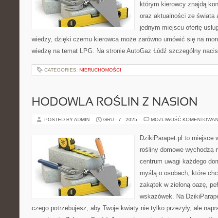
którym kierowcy znajdą kon
oraz aktualności ze świata 
jednym miejscu ofertę usłu
wiedzy, dzięki czemu kierowca może zarówno umówić się na mont
wiedzę na temat LPG. Na stronie AutoGaz Łódź szczególny nacis
CATEGORIES:
NIERUCHOMOŚCI
HODOWLA ROŚLIN Z NASION
POSTED BY ADMIN
GRU - 7 - 2025
MOŻLIWOŚĆ KOMENTOWAN
DzikiParapet.pl to miejsce 
rośliny domowe wychodzą na
centrum uwagi każdego dom
myślą o osobach, które chc
zakątek w zieloną oazę, peł
wskazówek. Na DzikiParape
czego potrzebujesz, aby Twoje kwiaty nie tylko przeżyły, ale na