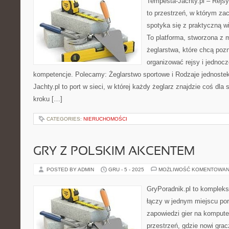
Tempesta-Jachty.pl – Rejsy
to przestrzeń, w którym za
spotyka się z praktyczną wi
To platforma, stworzona z 
żeglarstwa, które chcą poz
organizować rejsy i jednocz
kompetencje. Polecamy: Żeglarstwo sportowe i Rodzaje jednoste
Jachty.pl to port w sieci, w której każdy żeglarz znajdzie coś dla 
kroku […]
CATEGORIES:
NIERUCHOMOŚCI
GRY Z POLSKIM AKCENTEM
POSTED BY ADMIN
GRU - 5 - 2025
MOŻLIWOŚĆ KOMENTOWAN
GryPoradnik.pl to kompleks
łączy w jednym miejscu por
zapowiedzi gier na komputer
przestrzeń, gdzie nowi gra