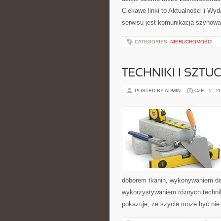
Ciekawe linki to Aktualności i Wy
serwisu jest komunikacja szynowa
CATEGORIES:
NIERUCHOMOŚCI
TECHNIKI I SZTU
POSTED BY ADMIN
CZE - 5 - 2
doborem tkanin, wykonywaniem dek
wykorzystywaniem różnych technik 
pokazuje, że szycie może być nie