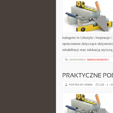
kategorie to Lifestyle i Inspiracj
opracowania dotyczące aktywności
rehabilitacji oraz edukacją wyższą
CATEGORIES:
NIERUCHOMOŚCI
PRAKTYCZNE PO
POSTED BY ADMIN
CZE - 1 - 2