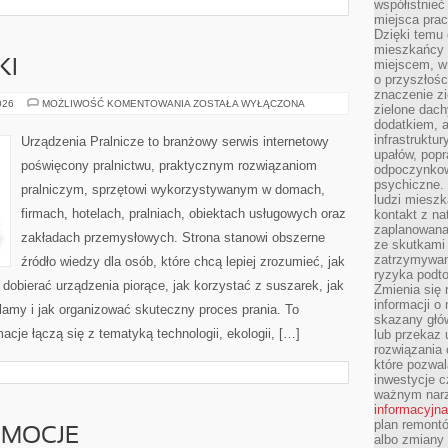
współistnieć
miejsca pra
Dzięki temu 
mieszkańcy c
miejscem, w
KI
o przyszłośc
znaczenie zi
PRALKI
026
MOŻLIWOŚĆ KOMENTOWANIA
ZOSTAŁA WYŁĄCZONA
zielone dach
I
dodatkiem, 
SUSZARKI
infrastruktu
Urządzenia Pralnicze to branżowy serwis internetowy
upałów, popr
poświęcony pralnictwu, praktycznym rozwiązaniom
odpoczynkow
psychiczne. 
pralniczym, sprzętowi wykorzystywanym w domach,
ludzi miesz
firmach, hotelach, pralniach, obiektach usługowych oraz
kontakt z na
zaplanowana
zakładach przemysłowych. Strona stanowi obszerne
ze skutkami
zatrzymywan
źródło wiedzy dla osób, które chcą lepiej zrozumieć, jak
ryzyka podt
 dobierać urządzenia piorące, jak korzystać z suszarek, jak
Zmienia się 
informacji o
lamy i jak organizować skuteczny proces prania. To
skazany głów
cje łączą się z tematyką technologii, ekologii, […]
lub przekaz 
rozwiązania 
które pozwal
inwestycje c
ważnym narz
informacyjna
plan remontó
EMOCJE
albo zmiany 