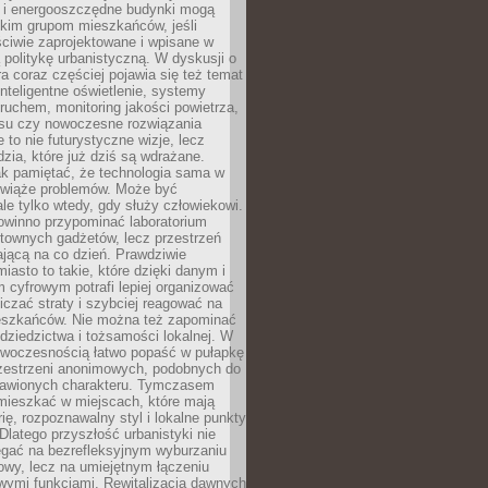
e i energooszczędne budynki mogą
okim grupom mieszkańców, jeśli
ciwie zaprojektowane i wpisane w
politykę urbanistyczną. W dyskusji o
ra coraz częściej pojawia się też temat
 Inteligentne oświetlenie, systemy
ruchem, monitoring jakości powietrza,
asu czy nowoczesne rozwiązania
 to nie futurystyczne wizje, lecz
dzia, które już dziś są wdrażane.
ak pamiętać, że technologia sama w
ozwiąże problemów. Może być
le tylko wtedy, gdy służy człowiekowi.
owinno przypominać laboratorium
townych gadżetów, lecz przestrzeń
ającą na co dzień. Prawdziwie
miasto to takie, które dzięki danym i
 cyfrowym potrafi lepiej organizować
niczać straty i szybciej reagować na
eszkańców. Nie można też zapominać
dziedzictwa i tożsamości lokalnej. W
owoczesnością łatwo popaść w pułapkę
rzestrzeni anonimowych, podobnych do
zbawionych charakteru. Tymczasem
mieszkać w miejscach, które mają
rię, rozpoznawalny styl i lokalne punkty
 Dlatego przyszłość urbanistyki nie
egać na bezrefleksyjnym wyburzaniu
owy, lecz na umiejętnym łączeniu
owymi funkcjami. Rewitalizacja dawnych