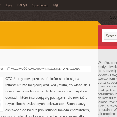
z
Polityk
Tagi
Łysy
Spis Treści
SUB
Współczesne 
kiedykolwiek
POCIĄGI
026
MOŻLIWOŚĆ KOMENTOWANIA
ZOSTAŁA WYŁĄCZONA
temu rozwój 
budową nowyc
tworzeniem 
CTCU to cyfrowa przestrzeń, które skupia się na
coraz części
infrastrukturze kolejowej oraz wszystkim, co wiąże się z
mieszkańcom
inteligentny
nowoczesną mobilnością. To blog tworzony z myślą o
przestrzeni 
osobach, które interesują się pociągami, ale również o
do kwestii t
jakości życi
czytelnikach szukających ciekawostek. Strona łączy
ludzi, a tak
naturalne. W
ciekawość do kolei z popularnonaukowym charakterem,
jak mobilnoś
zarówno czytelników lubiących techniczne ciekawostki.