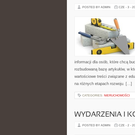
POSTED BY ADMIN
CZE - 3 - 2
informacji dla osób, które chcą b
rozbudowaną bazę artykułów, w któ
wartościowe treści związane z ed
na różnych etapach rozwoju. […]
CATEGORIES:
NIERUCHOMOŚCI
WYDARZENIA I K
POSTED BY ADMIN
CZE - 2 - 2