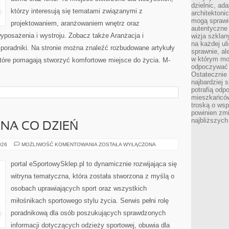
dzielnic, ada
którzy interesują się tematami związanymi z
architektoni
mogą sprawić
projektowaniem, aranżowaniem wnętrz oraz
autentyczne 
yposażenia i wystroju. Zobacz także Aranżacja i
wizja szkla
na każdej uli
 poradniki. Na stronie można znaleźć rozbudowane artykuły
sprawnie, al
w którym mo
tóre pomagają stworzyć komfortowe miejsce do życia. M-
odpoczywać i
Ostatecznie 
najbardziej 
potrafią odp
mieszkańców
troską o wsp
powinien zmi
najbliższyc
NA CO DZIEŃ
STYL
026
MOŻLIWOŚĆ KOMENTOWANIA
ZOSTAŁA WYŁĄCZONA
SPORTOWY
NA
CO
portal eSportowySklep.pl to dynamicznie rozwijająca się
DZIEŃ
witryna tematyczna, która została stworzona z myślą o
osobach uprawiających sport oraz wszystkich
miłośnikach sportowego stylu życia. Serwis pełni rolę
poradnikową dla osób poszukujących sprawdzonych
informacji dotyczących odzieży sportowej, obuwia dla