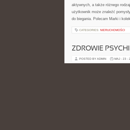
aktywnych, a także różnego rodzaj
użytkownik może znaleźć pomysły
do biegania. Polecam Marki i kole
CATEGORIES:
NIERUCHOMOŚCI
ZDROWIE PSYCH
POSTED BY ADMIN
MAJ - 23 -
uważności nad tym, co dzieje się 
Praktyce. Strona ma wspierający c
CATEGORIES:
NIERUCHOMOŚCI