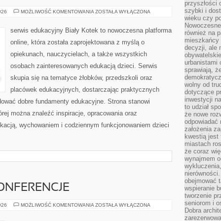
przyszłości 
szybki i dos
PSYCHOLOGIA
026
MOŻLIWOŚĆ KOMENTOWANIA
ZOSTAŁA WYŁĄCZONA
I
wieku czy p
EMOCJE
Nowoczesne 
serwis edukacyjny Biały Kotek to nowoczesna platforma
również na p
mieszkańcy 
online, która została zaprojektowana z myślą o
decyzji, ale
opiekunach, nauczycielach, a także wszystkich
obywatelskie
urbanistami 
osobach zainteresowanych edukacją dzieci. Serwis
sprawiają, ż
demokratyczn
skupia się na tematyce żłobków, przedszkoli oraz
wolny od tru
placówek edukacyjnych, dostarczając praktycznych
dotyczące p
inwestycji 
udować dobre fundamenty edukacyjne. Strona stanowi
to udział sp
rej można znaleźć inspiracje, opracowania oraz
że nowe roz
odpowiadać n
ukacją, wychowaniem i codziennym funkcjonowaniem dzieci
założenia z
kwestią jest
miastach ros
że coraz wi
wynajmem od
wykluczenia,
nierówności.
obejmować t
ONFERENCJE
wspieranie 
tworzenie pr
seniorom i 
WYDARZENIA
026
MOŻLIWOŚĆ KOMENTOWANIA
ZOSTAŁA WYŁĄCZONA
Dobra archit
I
KONFERENCJE
zarezerwowa