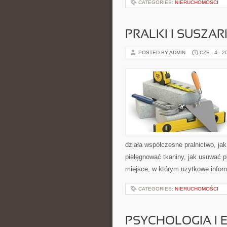
CATEGORIES:
NIERUCHOMOŚCI
PRALKI I SUSZAR
POSTED BY ADMIN
CZE - 4 - 2
działa współczesne pralnictwo, jak
pielęgnować tkaniny, jak usuwać p
miejsce, w którym użytkowe informa
CATEGORIES:
NIERUCHOMOŚCI
PSYCHOLOGIA I 