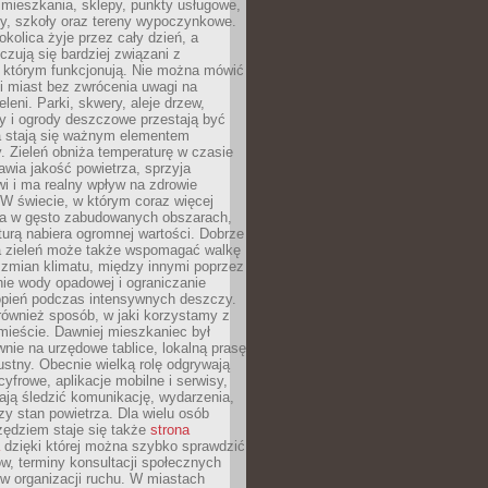
 mieszkania, sklepy, punkty usługowe,
cy, szkoły oraz tereny wypoczynkowe.
okolica żyje przez cały dzień, a
zują się bardziej związani z
 którym funkcjonują. Nie można mówić
i miast bez zwrócenia uwagi na
eleni. Parki, skwery, aleje drzew,
y i ogrody deszczowe przestają być
a stają się ważnym elementem
ry. Zieleń obniża temperaturę w czasie
awia jakość powietrza, sprzyja
i i ma realny wpływ na zdrowie
W świecie, w którym coraz więcej
ka w gęsto zabudowanych obszarach,
turą nabiera ogromnej wartości. Dobrze
 zieleń może także wspomagać walkę
 zmian klimatu, między innymi poprzez
ie wody opadowej i ograniczanie
opień podczas intensywnych deszczy.
również sposób, w jaki korzystamy z
 mieście. Dawniej mieszkaniec był
nie na urzędowe tablice, lokalną prasę
ustny. Obecnie wielką rolę odgrywają
cyfrowe, aplikacje mobilne i serwisy,
ają śledzić komunikację, wydarzenia,
zy stan powietrza. Dla wielu osób
ędziem staje się także
strona
dzięki której można szybko sprawdzić
w, terminy konsultacji społecznych
w organizacji ruchu. W miastach