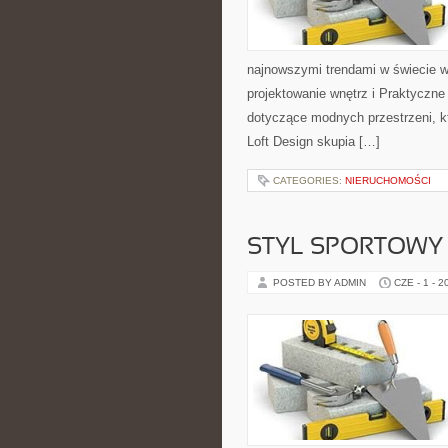
najnowszymi trendami w świecie w
projektowanie wnętrz i Praktyczne
dotyczące modnych przestrzeni, k
Loft Design skupia […]
CATEGORIES:
NIERUCHOMOŚCI
STYL SPORTOWY 
POSTED BY ADMIN
CZE - 1 - 2