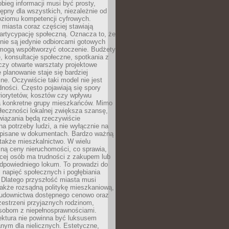
obieg informacji musi być prosty,
tępny dla wszystkich, niezależnie od
oziomu kompetencji cyfrowych.
miasta coraz częściej stawiają
artycypację społeczną. Oznacza to, że
nie są jedynie odbiorcami gotowych
 mogą współtworzyć otoczenie. Budżety
, konsultacje społeczne, spotkania z
czy otwarte warsztaty projektowe
e planowanie staje się bardziej
e. Oczywiście taki model nie jest
dności. Często pojawiają się spory
riorytetów, kosztów czy wpływu
na konkretne grupy mieszkańców. Mimo
ołeczności lokalnej zwiększa szansę,
wiązania będą rzeczywiście
a potrzeby ludzi, a nie wyłącznie na
apisane w dokumentach. Bardzo ważną
 także mieszkalnictwo. W wielu
ną ceny nieruchomości, co sprawia,
ęcej osób ma trudności z zakupem lub
powiedniego lokum. To prowadzi do
 napięć społecznych i pogłębiania
 Dlatego przyszłość miasta musi
akże rozsądną politykę mieszkaniową,
budownictwa dostępnego cenowo oraz
zestrzeni przyjaznych rodzinom,
osobom z niepełnosprawnościami.
ektura nie powinna być luksusem
nym dla nielicznych. Estetyczne,