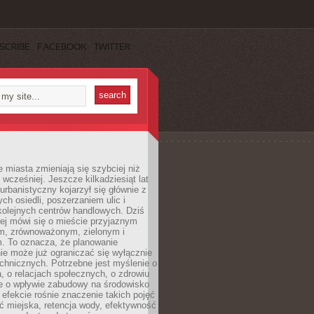
SCRIBE
FACEBOOK
TWITTER
miasta zmieniają się szybciej niż
 wcześniej. Jeszcze kilkadziesiąt lat
urbanistyczny kojarzył się głównie z
h osiedli, poszerzaniem ulic i
kolejnych centrów handlowych. Dziś
ej mówi się o mieście przyjaznym
, zrównoważonym, zielonym i
m. To oznacza, że planowanie
nie może już ograniczać się wyłącznie
echnicznych. Potrzebne jest myślenie o
a, o relacjach społecznych, o zdrowiu
że o wpływie zabudowy na środowisko
 efekcie rośnie znaczenie takich pojęć
ć miejska, retencja wody, efektywność