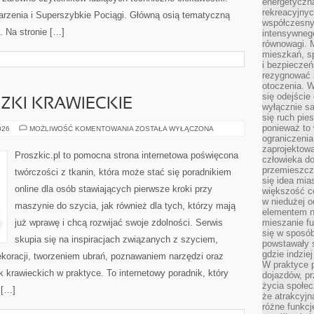
energetyczn
rekreacyjny
darzenia i Superszybkie Pociągi. Główną osią tematyczną
współczesny
. Na stronie […]
intensywneg
równowagi. 
mieszkań, sp
i bezpieczeń
rezygnować z
otoczenia. W
się odejści
CZKI KRAWIECKIE
wyłącznie s
się ruch pies
ponieważ to 
TECHNIKI
026
MOŻLIWOŚĆ KOMENTOWANIA
ZOSTAŁA WYŁĄCZONA
I
ograniczeni
SZTUCZKI
zaprojektow
KRAWIECKIE
Proszkic.pl to pomocna strona internetowa poświęcona
człowieka d
przemieszcza
twórczości z tkanin, która może stać się poradnikiem
się idea mia
online dla osób stawiających pierwsze kroki przy
większość c
w niedużej o
maszynie do szycia, jak również dla tych, którzy mają
elementem no
już wprawę i chcą rozwijać swoje zdolności. Serwis
mieszanie fu
się w sposób
skupia się na inspiracjach związanych z szyciem,
powstawały s
gdzie indzie
oracji, tworzeniem ubrań, poznawaniem narzędzi oraz
W praktyce 
krawieckich w praktyce. To internetowy poradnik, który
dojazdów, pr
życia społec
 […]
że atrakcyjn
różne funkcj