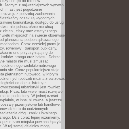
a czy dostęp do terenów
ch. Jednym z najważniejszych wyzwań
ch miast jest pogodzenie
o rozwoju z potrzebą zachowania
Mieszkańcy oczekują wygodnych
rawnej komunikacji, dostępu do usług
stwa, ale jednocześnie nie chcą
 zieleni, ciszy oraz estetycznego
 wielu miejscach na świecie obserwuje
e od planowania podporządkowanego
amochodom. Coraz częściej promuje
zy, rowerowy i transport publiczny,
właśnie one przyczyniają się do
a korków, smogu oraz hałasu. Dobrze
ane miasto nie musi zmuszać
o codziennego wielokilometrowego
nia się. Coraz popularniejsza staje
sta piętnastominutowego, w którym
odziennych potrzeb można zrealizować
dległości od domu. Istotnym
woczesnej urbanistyki jest również
nkcji. Przez lata wiele miast rozwijało
 silnie podzielony. W jednej części
ypialnie, w innej biurowce, a jeszcze
j obszary przemysłowe lub handlowe.
prowadziło to do codziennych
zeciążenia dróg i zaniku lokalnego
znego. Dziś coraz lepiej rozumiemy,
a przestrzeń miejska powinna łączyć
e. W tej samej dzielnicy mogą