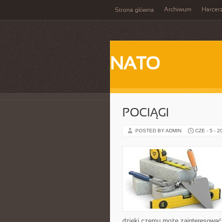
Archiwum
Harcer
Strona główna
NATO
POCIĄGI
POSTED BY ADMIN
CZE - 5 - 2
dzięki czemu może zainteresować 