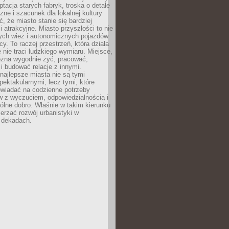
ptacja starych fabryk, troska o detale
czne i szacunek dla lokalnej kultury
, że miasto stanie się bardziej
i atrakcyjne. Miasto przyszłości to nie
nych wież i autonomicznych pojazdów
cy. To raczej przestrzeń, która działa
e nie traci ludzkiego wymiaru. Miejsce,
żna wygodnie żyć, pracować,
 budować relacje z innymi.
najlepsze miasta nie są tymi
spektakularnymi, lecz tymi, które
owiadać na codzienne potrzeby
 z wyczuciem, odpowiedzialnością i
ólne dobro. Właśnie w takim kierunku
erzać rozwój urbanistyki w
h dekadach.