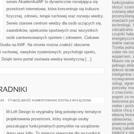
serwis AkademikaWF to dynamicznie rozwijająca się
funkcjonaln
służyć szer
przestrzeń internetowa, która koncentruje się kulturze
zostaną właś
fizycznej, zdrowiu, terapii ruchowej oraz rozwoju wiedzy.
przemyślaną 
miastach jut
Serwis stanowi centrum wiedzy dla osób uczących się,
technologii.
zarządzania 
zawodników, opiekunów sportowych oraz wszystkich
czujniki hał
osób zainteresowanych sportem i zdrowiem. Ciekawe
energetyczne
realne narzę
e i Studia na AWF. Na stronie można znaleźć obszerne
Trzeba jedn
 ruchowej, nawyków żywieniowych, psychologii sportu,
sobie nie r
wsparciem, a
. Dzięki temu portal zestawia wiedzę teoretyczną […]
Miasto nie p
pełnego efek
dobrze dział
inteligentne 
rozwiązaniom
usługi, ogra
potrzeby mi
RADNIKI
o znaczeniu 
pogoni za n
PRAKTYCZNE
026
MOŻLIWOŚĆ KOMENTOWANIA
ZOSTAŁA WYŁĄCZONA
tworzenia p
PORADNIKI
siebie i po
ludzie chcą 
M-Loft Design to oryginalny blog poświęcony tematyce
własną histo
projektowania przestrzeni, który inspiruje osoby
odniesienia.
powinna pol
poszukujące funkcjonalnych pomysłów na urządzenie
starej zabud
tradycji z n
domu oraz loftu. To miejsce stworzone dla wszystkich,