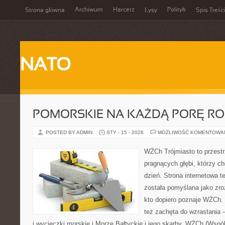
Archiwum
Harcerz
Polityk
Strona główna
Łysy
Spis Treści
NATO
POMORSKIE NA KAŻDĄ PORĘ R
POSTED BY ADMIN
STY - 15 - 2026
MOŻLIWOŚĆ KOMENTOWA
WŻCh Trójmiasto to przestr
pragnących głębi, którzy c
dzień. Strona internetowa t
została pomyślana jako zr
kto dopiero poznaje WŻCh. T
też zachęta do wzrastania 
i wycieczki morskie i Morze Bałtyckie i jego skarby. WŻCh (Wspó