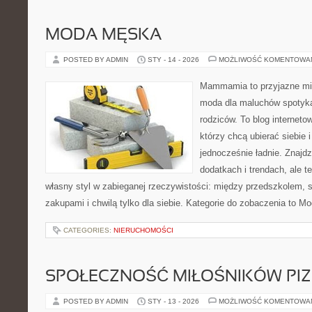
MODA MĘSKA
POSTED BY ADMIN
STY - 14 - 2026
MOŻLIWOŚĆ KOMENTOWA
Mammamia to przyjazne mie
moda dla maluchów spotyka
rodziców. To blog interneto
którzy chcą ubierać siebie 
jednocześnie ładnie. Znajdz
dodatkach i trendach, ale t
własny styl w zabieganej rzeczywistości: między przedszkolem, 
zakupami i chwilą tylko dla siebie. Kategorie do zobaczenia to M
CATEGORIES:
NIERUCHOMOŚCI
SPOŁECZNOŚĆ MIŁOŚNIKÓW PIZ
POSTED BY ADMIN
STY - 13 - 2026
MOŻLIWOŚĆ KOMENTOWA