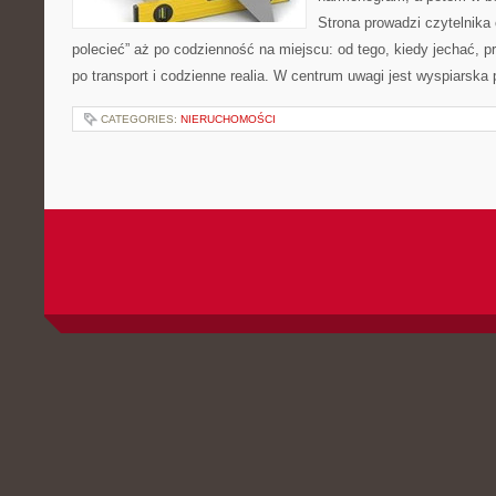
Strona prowadzi czytelnika
polecieć” aż po codzienność na miejscu: od tego, kiedy jechać, pr
po transport i codzienne realia. W centrum uwagi jest wyspiarska 
CATEGORIES:
NIERUCHOMOŚCI