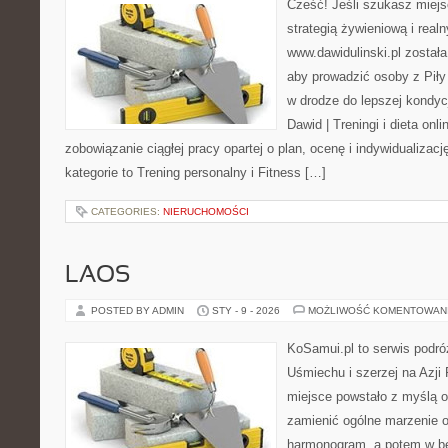
Cześć! Jeśli szukasz miejsc
strategią żywieniową i real
www.dawidulinski.pl został
aby prowadzić osoby z Piły 
w drodze do lepszej kondycj
Dawid | Treningi i dieta onli
zobowiązanie ciągłej pracy opartej o plan, ocenę i indywidualizac
kategorie to Trening personalny i Fitness […]
CATEGORIES:
NIERUCHOMOŚCI
LAOS
POSTED BY ADMIN
STY - 9 - 2026
MOŻLIWOŚĆ KOMENTOWAN
KoSamui.pl to serwis podró
Uśmiechu i szerzej na Azji
miejsce powstało z myślą o
zamienić ogólne marzenie o
harmonogram, a potem w b