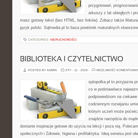
przygotowań, prognozowani
arkuszy z lat ubiegłych i p
masz gotowy tekst (bez HTML, bez linków). Zobacz także Matura –
język polski. Sqlmedia.pl to baza powtórek maturalnych stworzon
CATEGORIES:
NIERUCHOMOŚCI
BIBLIOTEKA I CZYTELNICTWO
POSTED BY ADMIN
STY - 11 - 2026
MOŻLIWOŚĆ KOMENTOWA
sptopolka.pl to przyjazna 
co w podstawówce najważni
podpowiedziom na ciekawe 
codziennym rozwijaniu umie
którym uczeń może poćwicz
znajdzie narzędzia do mądr
dostanie inspiracje gotowe do użycia na lekcji i poza nią. Polec
społecznych i Zdrowie, higiena i profilaktyka. Ideą serwisu jest uł