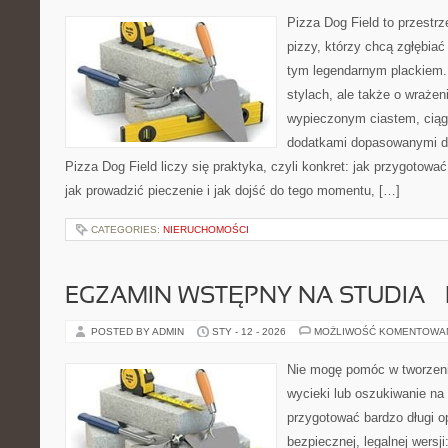
Pizza Dog Field to przestr
pizzy, którzy chcą zgłębiać
tym legendarnym plackiem. 
stylach, ale także o wrażen
wypieczonym ciastem, ciąg
dodatkami dopasowanymi do
Pizza Dog Field liczy się praktyka, czyli konkret: jak przygotować
jak prowadzić pieczenie i jak dojść do tego momentu, […]
CATEGORIES:
NIERUCHOMOŚCI
EGZAMIN WSTĘPNY NA STUDIA 
POSTED BY ADMIN
STY - 12 - 2026
MOŻLIWOŚĆ KOMENTOWA
Nie mogę pomóc w tworzeniu
wycieki lub oszukiwanie na
przygotować bardzo długi o
bezpiecznej, legalnej wersji