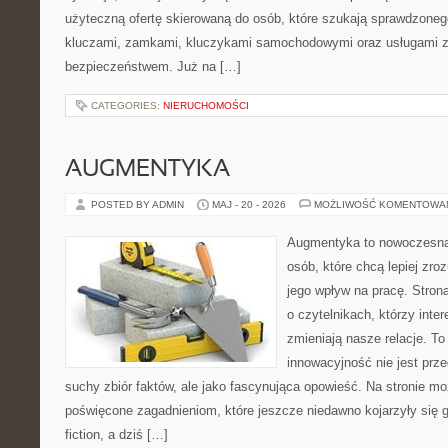
użyteczną ofertę skierowaną do osób, które szukają sprawdzoneg
kluczami, zamkami, kluczykami samochodowymi oraz usługami 
bezpieczeństwem. Już na […]
CATEGORIES:
NIERUCHOMOŚCI
AUGMENTYKA
POSTED BY ADMIN
MAJ - 20 - 2026
MOŻLIWOŚĆ KOMENTOWA
Augmentyka to nowoczesna 
osób, które chcą lepiej zro
jego wpływ na pracę. Stron
o czytelnikach, którzy inte
zmieniają nasze relacje. To
innowacyjność nie jest prze
suchy zbiór faktów, ale jako fascynująca opowieść. Na stronie m
poświęcone zagadnieniom, które jeszcze niedawno kojarzyły się gł
fiction, a dziś […]