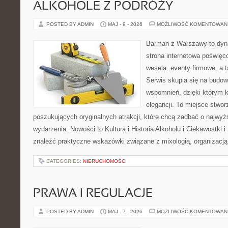
ALKOHOLE Z PODRÓŻY
POSTED BY ADMIN
MAJ - 9 - 2026
MOŻLIWOŚĆ KOMENTOWAN
Barman z Warszawy to dyna
strona internetowa poświę
wesela, eventy firmowe, a t
Serwis skupia się na budo
wspomnień, dzięki którym 
elegancji. To miejsce stwor
poszukujących oryginalnych atrakcji, które chcą zadbać o najw
wydarzenia. Nowości to Kultura i Historia Alkoholu i Ciekawostki 
znaleźć praktyczne wskazówki związane z mixologią, organizacj
CATEGORIES:
NIERUCHOMOŚCI
PRAWA I REGULACJE
POSTED BY ADMIN
MAJ - 7 - 2026
MOŻLIWOŚĆ KOMENTOWAN