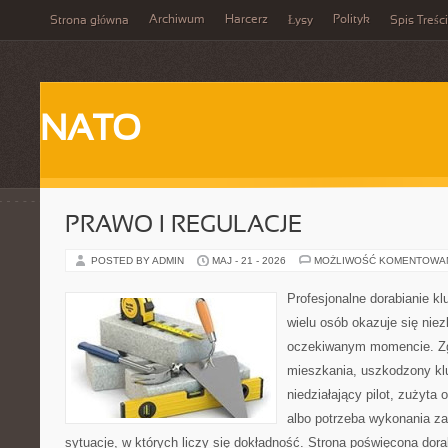
Archiwum
Harcerz
Polityk
Strona główna
Łysy
Spis Treści
NATO
PRAWO I REGULACJE
POSTED BY ADMIN
MAJ - 21 - 2026
MOŻLIWOŚĆ KOMENTOWA
Profesjonalne dorabianie kl
wielu osób okazuje się nie
oczekiwanym momencie. Zg
mieszkania, uszkodzony k
niedziałający pilot, zużyt
albo potrzeba wykonania z
sytuacje, w których liczy się dokładność. Strona poświęcona dora