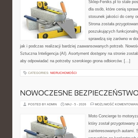
Sklep-Feniks.pl to stale po
dla osób, które cenią spra
stosunek jakości do ceny o
Strona została przygotowa
poszukujących funkcjonalny
sprawdzą się zarówno w d
jak i podczas realizacji bardziej zaawansowanych potrzeb. Nowośc
Sztuczna Inteligencja (AI). Asortyment dostępny na stronie zosta
aby odpowiadać na potrzeby szerokiego grona odbiorców. […]
CATEGORIES:
NIERUCHOMOŚCI
NOWOCZESNE BEZPIECZEŃSTW
POSTED BY ADMIN
MAJ - 5 - 2026
MOŻLIWOŚĆ KOMENTOWAN
Moto Concierge to motoryza
który został przygotowany 
zainteresowanych autami. S