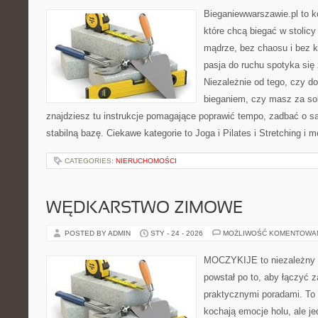
Bieganiewwarszawie.pl to k
które chcą biegać w stolicy
mądrze, bez chaosu i bez ko
pasja do ruchu spotyka się
Niezależnie od tego, czy d
bieganiem, czy masz za so
znajdziesz tu instrukcje pomagające poprawić tempo, zadbać o 
stabilną bazę. Ciekawe kategorie to Joga i Pilates i Stretching i 
CATEGORIES:
NIERUCHOMOŚCI
WĘDKARSTWO ZIMOWE
POSTED BY ADMIN
STY - 24 - 2026
MOŻLIWOŚĆ KOMENTOWA
MOCZYKIJE to niezależny s
powstał po to, aby łączyć 
praktycznymi poradami. To 
kochają emocje holu, ale j