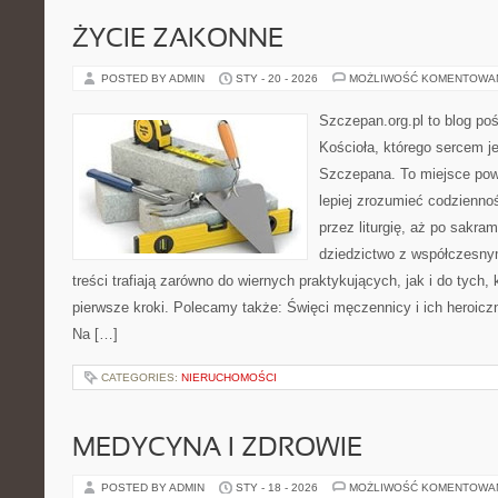
ŻYCIE ZAKONNE
POSTED BY ADMIN
STY - 20 - 2026
MOŻLIWOŚĆ KOMENTOWA
Szczepan.org.pl to blog po
Kościoła, którego sercem je
Szczepana. To miejsce pows
lepiej zrozumieć codziennoś
przez liturgię, aż po sakra
dziedzictwo z współczesny
treści trafiają zarówno do wiernych praktykujących, jak i do tych, 
pierwsze kroki. Polecamy także: Święci męczennicy i ich heroiczna
Na […]
CATEGORIES:
NIERUCHOMOŚCI
MEDYCYNA I ZDROWIE
POSTED BY ADMIN
STY - 18 - 2026
MOŻLIWOŚĆ KOMENTOWA