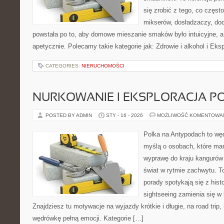
się zrobić z tego, co częst
mikserów, dosładzaczy, dod
powstała po to, aby domowe mieszanie smaków było intuicyjne, a
apetycznie. Polecamy takie kategorie jak: Zdrowie i alkohol i Ek
CATEGORIES:
NIERUCHOMOŚCI
NURKOWANIE I EKSPLORACJA 
POSTED BY ADMIN
STY - 16 - 2026
MOŻLIWOŚĆ KOMENTOWA
Polka na Antypodach to węd
myślą o osobach, które mar
wyprawę do kraju kangurów 
świat w rytmie zachwytu. T
porady spotykają się z hist
sightseeing zamienia się w 
Znajdziesz tu motywacje na wyjazdy krótkie i długie, na road trip,
wędrówkę pełną emocji. Kategorie […]