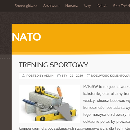
Archiwum
Harcerz
Polityk
Strona główna
Łysy
Spis Treści
NATO
TRENING SPORTOWY
POSTED BY ADMIN
STY - 25 - 2026
MOŻLIWOŚĆ KOMENTOWA
PZKiSW to miejsce stworzo
kalistenikę oraz uliczny tre
wiedzy, chcesz budować w
konieczności posiadania w
tego marzysz o zdrowszym c
dokładnie po to, by prowadz
kompendium dla początkujących i zaawansowanych, dla tych, któr