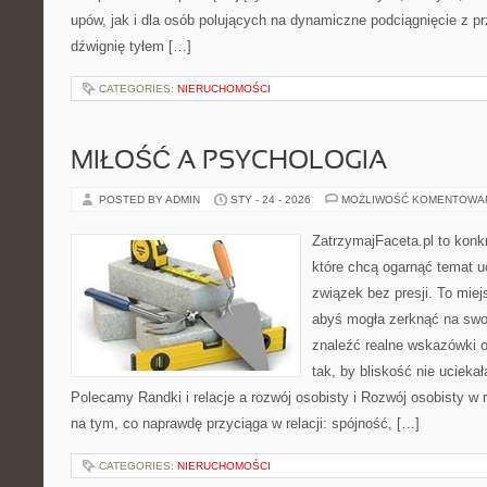
upów, jak i dla osób polujących na dynamiczne podciągnięcie z p
dźwignię tyłem […]
CATEGORIES:
NIERUCHOMOŚCI
MIŁOŚĆ A PSYCHOLOGIA
POSTED BY ADMIN
STY - 24 - 2026
MOŻLIWOŚĆ KOMENTOWA
ZatrzymajFaceta.pl to konkr
które chcą ogarnąć temat 
związek bez presji. To mie
abyś mogła zerknąć na swoj
znaleźć realne wskazówki 
tak, by bliskość nie uciekał
Polecamy Randki i relacje a rozwój osobisty i Rozwój osobisty w r
na tym, co naprawdę przyciąga w relacji: spójność, […]
CATEGORIES:
NIERUCHOMOŚCI