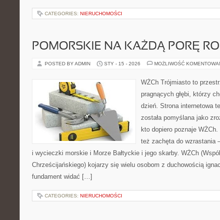
CATEGORIES:
NIERUCHOMOŚCI
POMORSKIE NA KAŻDĄ PORĘ R
POSTED BY ADMIN
STY - 15 - 2026
MOŻLIWOŚĆ KOMENTOWA
WŻCh Trójmiasto to przestr
pragnących głębi, którzy c
dzień. Strona internetowa t
została pomyślana jako zr
kto dopiero poznaje WŻCh. T
też zachęta do wzrastania 
i wycieczki morskie i Morze Bałtyckie i jego skarby. WŻCh (Wspó
Chrześcijańskiego) kojarzy się wielu osobom z duchowością ignac
fundament widać […]
CATEGORIES:
NIERUCHOMOŚCI