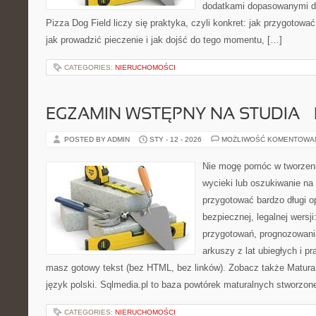
dodatkami dopasowanymi do
Pizza Dog Field liczy się praktyka, czyli konkret: jak przygotować
jak prowadzić pieczenie i jak dojść do tego momentu, […]
CATEGORIES:
NIERUCHOMOŚCI
EGZAMIN WSTĘPNY NA STUDIA 
POSTED BY ADMIN
STY - 12 - 2026
MOŻLIWOŚĆ KOMENTOWA
Nie mogę pomóc w tworzeniu
wycieki lub oszukiwanie na
przygotować bardzo długi o
bezpiecznej, legalnej wersji
przygotowań, prognozowani
arkuszy z lat ubiegłych i p
masz gotowy tekst (bez HTML, bez linków). Zobacz także Matura –
język polski. Sqlmedia.pl to baza powtórek maturalnych stworzon
CATEGORIES:
NIERUCHOMOŚCI