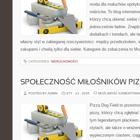
moda dla maluchów spotyka
rodziców. To blog interneto
którzy chcą ubierać siebie 
jednocześnie ładnie. Znajdz
dodatkach i trendach, ale t
własny styl w zabieganej rzeczywistości: między przedszkolem, 
zakupami i chwilą tylko dla siebie. Kategorie do zobaczenia to M
CATEGORIES:
NIERUCHOMOŚCI
SPOŁECZNOŚĆ MIŁOŚNIKÓW PIZ
POSTED BY ADMIN
STY - 13 - 2026
MOŻLIWOŚĆ KOMENTOWA
Pizza Dog Field to przestr
pizzy, którzy chcą zgłębiać
tym legendarnym plackiem. 
stylach, ale także o wrażen
wypieczonym ciastem, ciąg