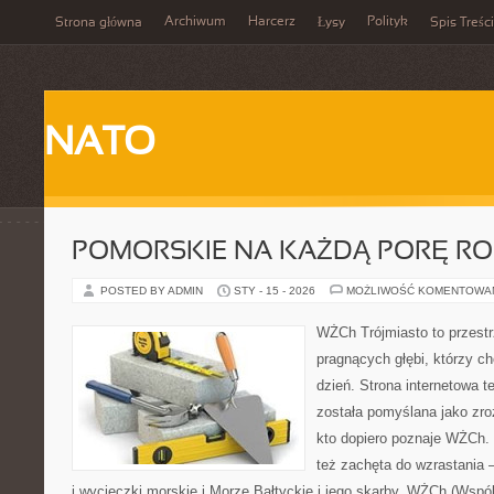
Archiwum
Harcerz
Polityk
Strona główna
Łysy
Spis Treści
NATO
POMORSKIE NA KAŻDĄ PORĘ R
POSTED BY ADMIN
STY - 15 - 2026
MOŻLIWOŚĆ KOMENTOWA
WŻCh Trójmiasto to przestr
pragnących głębi, którzy c
dzień. Strona internetowa t
została pomyślana jako zr
kto dopiero poznaje WŻCh. T
też zachęta do wzrastania 
i wycieczki morskie i Morze Bałtyckie i jego skarby. WŻCh (Wspó