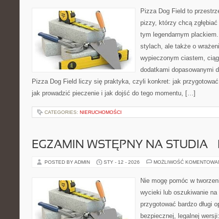
Pizza Dog Field to przestr
pizzy, którzy chcą zgłębiać
tym legendarnym plackiem. 
stylach, ale także o wrażen
wypieczonym ciastem, ciąg
dodatkami dopasowanymi do
Pizza Dog Field liczy się praktyka, czyli konkret: jak przygotować
jak prowadzić pieczenie i jak dojść do tego momentu, […]
CATEGORIES:
NIERUCHOMOŚCI
EGZAMIN WSTĘPNY NA STUDIA 
POSTED BY ADMIN
STY - 12 - 2026
MOŻLIWOŚĆ KOMENTOWA
Nie mogę pomóc w tworzeniu
wycieki lub oszukiwanie na
przygotować bardzo długi o
bezpiecznej, legalnej wersji