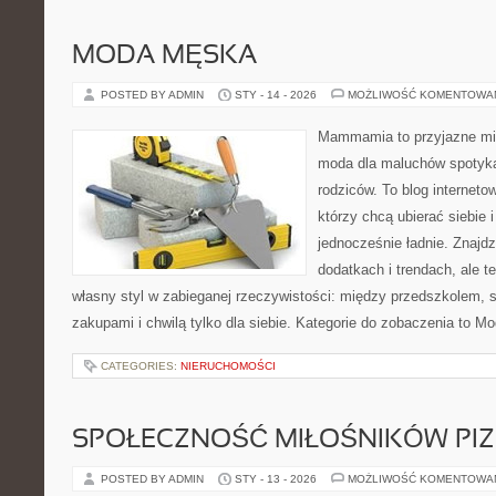
MODA MĘSKA
POSTED BY ADMIN
STY - 14 - 2026
MOŻLIWOŚĆ KOMENTOWA
Mammamia to przyjazne mie
moda dla maluchów spotyka
rodziców. To blog interneto
którzy chcą ubierać siebie 
jednocześnie ładnie. Znajdz
dodatkach i trendach, ale t
własny styl w zabieganej rzeczywistości: między przedszkolem, 
zakupami i chwilą tylko dla siebie. Kategorie do zobaczenia to M
CATEGORIES:
NIERUCHOMOŚCI
SPOŁECZNOŚĆ MIŁOŚNIKÓW PIZ
POSTED BY ADMIN
STY - 13 - 2026
MOŻLIWOŚĆ KOMENTOWA