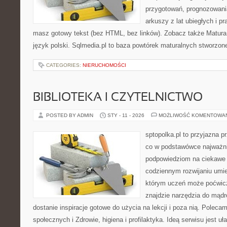
przygotowań, prognozowani
arkuszy z lat ubiegłych i p
masz gotowy tekst (bez HTML, bez linków). Zobacz także Matura –
język polski. Sqlmedia.pl to baza powtórek maturalnych stworzon
CATEGORIES:
NIERUCHOMOŚCI
BIBLIOTEKA I CZYTELNICTWO
POSTED BY ADMIN
STY - 11 - 2026
MOŻLIWOŚĆ KOMENTOWA
sptopolka.pl to przyjazna 
co w podstawówce najważni
podpowiedziom na ciekawe 
codziennym rozwijaniu umie
którym uczeń może poćwicz
znajdzie narzędzia do mądr
dostanie inspiracje gotowe do użycia na lekcji i poza nią. Polec
społecznych i Zdrowie, higiena i profilaktyka. Ideą serwisu jest uł