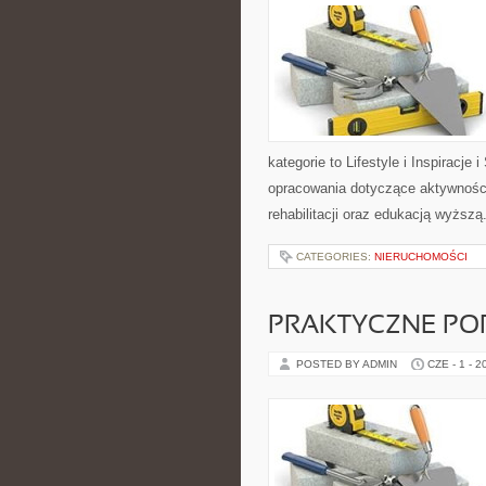
kategorie to Lifestyle i Inspiracj
opracowania dotyczące aktywności
rehabilitacji oraz edukacją wyższą
CATEGORIES:
NIERUCHOMOŚCI
PRAKTYCZNE PO
POSTED BY ADMIN
CZE - 1 - 2