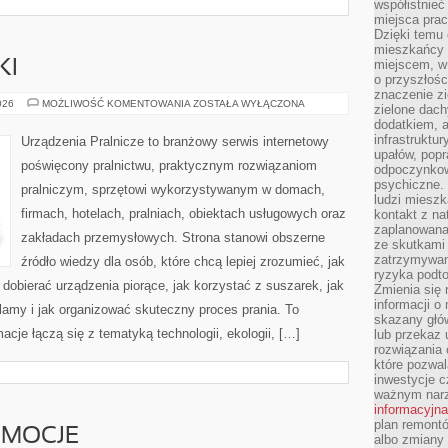
współistnieć
miejsca pra
Dzięki temu 
mieszkańcy c
miejscem, w
KI
o przyszłośc
znaczenie zi
PRALKI
026
MOŻLIWOŚĆ KOMENTOWANIA
ZOSTAŁA WYŁĄCZONA
zielone dach
I
dodatkiem, 
SUSZARKI
infrastruktu
Urządzenia Pralnicze to branżowy serwis internetowy
upałów, popr
poświęcony pralnictwu, praktycznym rozwiązaniom
odpoczynkow
psychiczne. 
pralniczym, sprzętowi wykorzystywanym w domach,
ludzi miesz
firmach, hotelach, pralniach, obiektach usługowych oraz
kontakt z na
zaplanowana
zakładach przemysłowych. Strona stanowi obszerne
ze skutkami
zatrzymywan
źródło wiedzy dla osób, które chcą lepiej zrozumieć, jak
ryzyka podt
 dobierać urządzenia piorące, jak korzystać z suszarek, jak
Zmienia się 
informacji o
lamy i jak organizować skuteczny proces prania. To
skazany głów
cje łączą się z tematyką technologii, ekologii, […]
lub przekaz 
rozwiązania 
które pozwal
inwestycje c
ważnym narz
informacyjna
plan remontó
EMOCJE
albo zmiany 