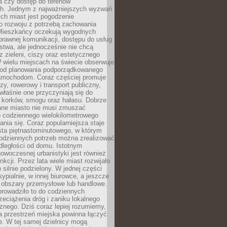
a czy dostęp do terenów
ch. Jednym z najważniejszych wyzwań
ch miast jest pogodzenie
o rozwoju z potrzebą zachowania
Mieszkańcy oczekują wygodnych
rawnej komunikacji, dostępu do usług
stwa, ale jednocześnie nie chcą
 zieleni, ciszy oraz estetycznego
 wielu miejscach na świecie obserwuje
e od planowania podporządkowanego
amochodom. Coraz częściej promuje
zy, rowerowy i transport publiczny,
właśnie one przyczyniają się do
a korków, smogu oraz hałasu. Dobrze
ane miasto nie musi zmuszać
o codziennego wielokilometrowego
nia się. Coraz popularniejsza staje
sta piętnastominutowego, w którym
odziennych potrzeb można zrealizować
dległości od domu. Istotnym
woczesnej urbanistyki jest również
nkcji. Przez lata wiele miast rozwijało
 silnie podzielony. W jednej części
ypialnie, w innej biurowce, a jeszcze
j obszary przemysłowe lub handlowe.
prowadziło to do codziennych
zeciążenia dróg i zaniku lokalnego
znego. Dziś coraz lepiej rozumiemy,
a przestrzeń miejska powinna łączyć
e. W tej samej dzielnicy mogą