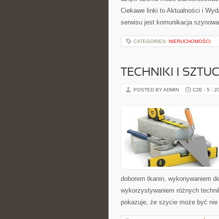
Ciekawe linki to Aktualności i Wy
serwisu jest komunikacja szynowa
CATEGORIES:
NIERUCHOMOŚCI
TECHNIKI I SZTU
POSTED BY ADMIN
CZE - 5 - 2
doborem tkanin, wykonywaniem dek
wykorzystywaniem różnych technik 
pokazuje, że szycie może być nie