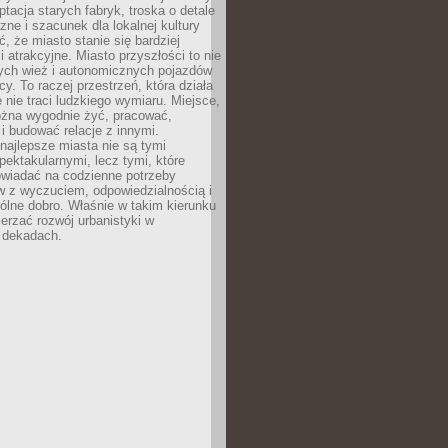
ptacja starych fabryk, troska o detale
czne i szacunek dla lokalnej kultury
, że miasto stanie się bardziej
i atrakcyjne. Miasto przyszłości to nie
nych wież i autonomicznych pojazdów
cy. To raczej przestrzeń, która działa
e nie traci ludzkiego wymiaru. Miejsce,
żna wygodnie żyć, pracować,
 budować relacje z innymi.
najlepsze miasta nie są tymi
spektakularnymi, lecz tymi, które
owiadać na codzienne potrzeby
 z wyczuciem, odpowiedzialnością i
ólne dobro. Właśnie w takim kierunku
erzać rozwój urbanistyki w
h dekadach.