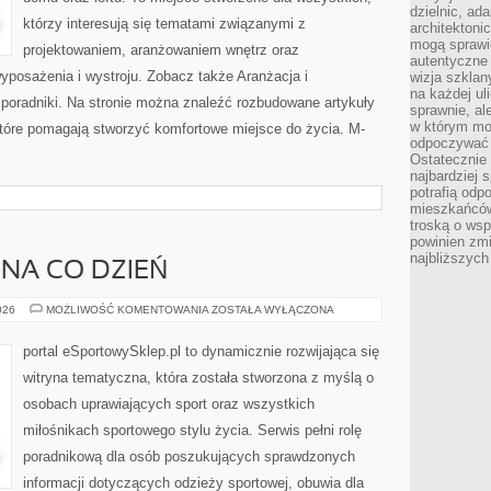
dzielnic, ada
którzy interesują się tematami związanymi z
architektoni
mogą sprawić
projektowaniem, aranżowaniem wnętrz oraz
autentyczne 
yposażenia i wystroju. Zobacz także Aranżacja i
wizja szkla
na każdej uli
 poradniki. Na stronie można znaleźć rozbudowane artykuły
sprawnie, al
w którym mo
tóre pomagają stworzyć komfortowe miejsce do życia. M-
odpoczywać i
Ostatecznie 
najbardziej 
potrafią odp
mieszkańców
troską o wsp
powinien zmi
najbliższyc
NA CO DZIEŃ
STYL
026
MOŻLIWOŚĆ KOMENTOWANIA
ZOSTAŁA WYŁĄCZONA
SPORTOWY
NA
CO
portal eSportowySklep.pl to dynamicznie rozwijająca się
DZIEŃ
witryna tematyczna, która została stworzona z myślą o
osobach uprawiających sport oraz wszystkich
miłośnikach sportowego stylu życia. Serwis pełni rolę
poradnikową dla osób poszukujących sprawdzonych
informacji dotyczących odzieży sportowej, obuwia dla