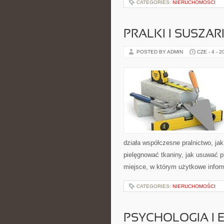
CATEGORIES:
NIERUCHOMOŚCI
PRALKI I SUSZAR
POSTED BY ADMIN
CZE - 4 - 2
działa współczesne pralnictwo, jak
pielęgnować tkaniny, jak usuwać p
miejsce, w którym użytkowe informa
CATEGORIES:
NIERUCHOMOŚCI
PSYCHOLOGIA I 