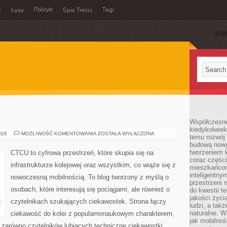
z
Polityk
Tagi
Łysy
Spis Treści
SUB
Współczesne 
kiedykolwiek
POCIĄGI
026
MOŻLIWOŚĆ KOMENTOWANIA
ZOSTAŁA WYŁĄCZONA
temu rozwój 
budową nowyc
tworzeniem 
CTCU to cyfrowa przestrzeń, które skupia się na
coraz części
infrastrukturze kolejowej oraz wszystkim, co wiąże się z
mieszkańcom
inteligentny
nowoczesną mobilnością. To blog tworzony z myślą o
przestrzeni 
osobach, które interesują się pociągami, ale również o
do kwestii t
jakości życi
czytelnikach szukających ciekawostek. Strona łączy
ludzi, a tak
naturalne. W
ciekawość do kolei z popularnonaukowym charakterem,
jak mobilnoś
zarówno czytelników lubiących techniczne ciekawostki.