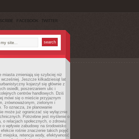
SCRIBE
FACEBOOK
TWITTER
miasta zmieniają się szybciej niż
 wcześniej. Jeszcze kilkadziesiąt lat
urbanistyczny kojarzył się głównie z
h osiedli, poszerzaniem ulic i
kolejnych centrów handlowych. Dziś
ej mówi się o mieście przyjaznym
, zrównoważonym, zielonym i
m. To oznacza, że planowanie
nie może już ograniczać się wyłącznie
echnicznych. Potrzebne jest myślenie o
a, o relacjach społecznych, o zdrowiu
że o wpływie zabudowy na środowisko
 efekcie rośnie znaczenie takich pojęć
ć miejska, retencja wody, efektywność