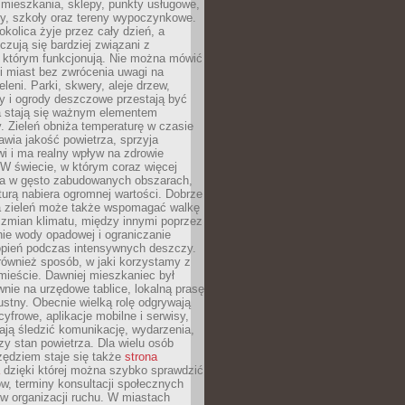
 mieszkania, sklepy, punkty usługowe,
cy, szkoły oraz tereny wypoczynkowe.
okolica żyje przez cały dzień, a
zują się bardziej związani z
 którym funkcjonują. Nie można mówić
i miast bez zwrócenia uwagi na
eleni. Parki, skwery, aleje drzew,
y i ogrody deszczowe przestają być
a stają się ważnym elementem
ry. Zieleń obniża temperaturę w czasie
awia jakość powietrza, sprzyja
i i ma realny wpływ na zdrowie
W świecie, w którym coraz więcej
ka w gęsto zabudowanych obszarach,
turą nabiera ogromnej wartości. Dobrze
 zieleń może także wspomagać walkę
 zmian klimatu, między innymi poprzez
ie wody opadowej i ograniczanie
opień podczas intensywnych deszczy.
również sposób, w jaki korzystamy z
 mieście. Dawniej mieszkaniec był
nie na urzędowe tablice, lokalną prasę
ustny. Obecnie wielką rolę odgrywają
cyfrowe, aplikacje mobilne i serwisy,
ają śledzić komunikację, wydarzenia,
zy stan powietrza. Dla wielu osób
ędziem staje się także
strona
dzięki której można szybko sprawdzić
w, terminy konsultacji społecznych
w organizacji ruchu. W miastach