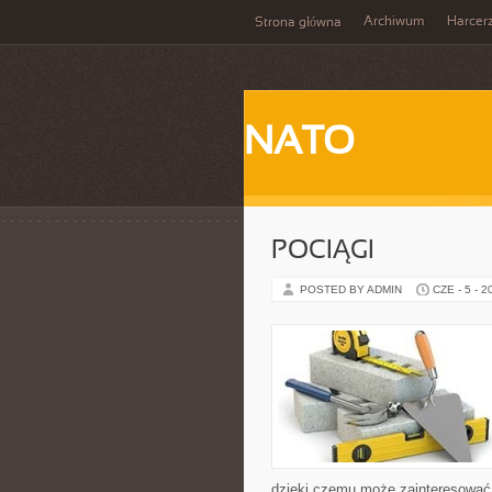
Archiwum
Harcer
Strona główna
NATO
POCIĄGI
POSTED BY ADMIN
CZE - 5 - 2
dzięki czemu może zainteresować 