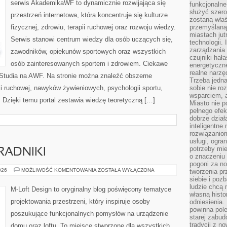
serwis AkademikaWF to dynamicznie rozwijająca się
funkcjonaln
służyć szer
przestrzeń internetowa, która koncentruje się kulturze
zostaną właś
fizycznej, zdrowiu, terapii ruchowej oraz rozwoju wiedzy.
przemyślaną 
miastach jut
Serwis stanowi centrum wiedzy dla osób uczących się,
technologii.
zarządzania 
zawodników, opiekunów sportowych oraz wszystkich
czujniki hał
osób zainteresowanych sportem i zdrowiem. Ciekawe
energetyczne
realne narzę
e i Studia na AWF. Na stronie można znaleźć obszerne
Trzeba jedn
 ruchowej, nawyków żywieniowych, psychologii sportu,
sobie nie r
wsparciem, a
. Dzięki temu portal zestawia wiedzę teoretyczną […]
Miasto nie p
pełnego efek
dobrze dział
inteligentne 
rozwiązaniom
usługi, ogra
potrzeby mi
RADNIKI
o znaczeniu 
pogoni za n
PRAKTYCZNE
026
MOŻLIWOŚĆ KOMENTOWANIA
ZOSTAŁA WYŁĄCZONA
tworzenia p
PORADNIKI
siebie i po
ludzie chcą 
M-Loft Design to oryginalny blog poświęcony tematyce
własną histo
projektowania przestrzeni, który inspiruje osoby
odniesienia.
powinna pol
poszukujące funkcjonalnych pomysłów na urządzenie
starej zabud
tradycji z n
domu oraz loftu. To miejsce stworzone dla wszystkich,