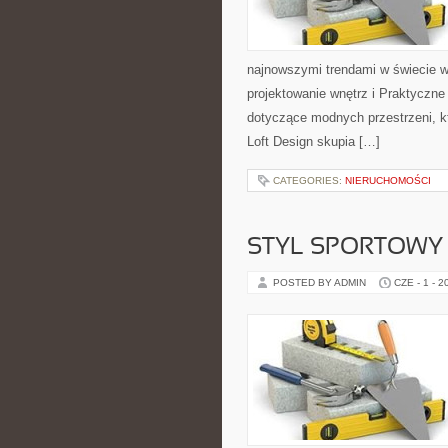
najnowszymi trendami w świecie w
projektowanie wnętrz i Praktyczne
dotyczące modnych przestrzeni, k
Loft Design skupia […]
CATEGORIES:
NIERUCHOMOŚCI
STYL SPORTOWY 
POSTED BY ADMIN
CZE - 1 - 2