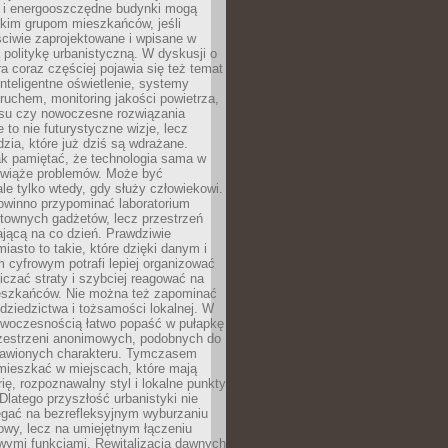
e i energooszczędne budynki mogą
okim grupom mieszkańców, jeśli
ciwie zaprojektowane i wpisane w
politykę urbanistyczną. W dyskusji o
ra coraz częściej pojawia się też temat
 Inteligentne oświetlenie, systemy
ruchem, monitoring jakości powietrza,
asu czy nowoczesne rozwiązania
 to nie futurystyczne wizje, lecz
dzia, które już dziś są wdrażane.
ak pamiętać, że technologia sama w
ozwiąże problemów. Może być
le tylko wtedy, gdy służy człowiekowi.
owinno przypominać laboratorium
townych gadżetów, lecz przestrzeń
ającą na co dzień. Prawdziwie
miasto to takie, które dzięki danym i
 cyfrowym potrafi lepiej organizować
niczać straty i szybciej reagować na
eszkańców. Nie można też zapominać
dziedzictwa i tożsamości lokalnej. W
owoczesnością łatwo popaść w pułapkę
rzestrzeni anonimowych, podobnych do
zbawionych charakteru. Tymczasem
mieszkać w miejscach, które mają
rię, rozpoznawalny styl i lokalne punkty
 Dlatego przyszłość urbanistyki nie
egać na bezrefleksyjnym wyburzaniu
owy, lecz na umiejętnym łączeniu
owymi funkcjami. Rewitalizacja dawnych