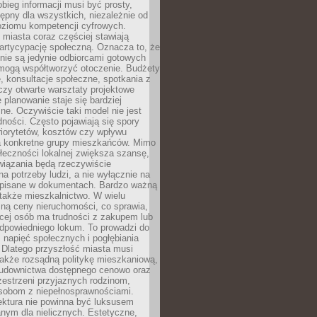
obieg informacji musi być prosty,
tępny dla wszystkich, niezależnie od
oziomu kompetencji cyfrowych.
miasta coraz częściej stawiają
artycypację społeczną. Oznacza to, że
nie są jedynie odbiorcami gotowych
 mogą współtworzyć otoczenie. Budżety
, konsultacje społeczne, spotkania z
czy otwarte warsztaty projektowe
e planowanie staje się bardziej
e. Oczywiście taki model nie jest
dności. Często pojawiają się spory
riorytetów, kosztów czy wpływu
na konkretne grupy mieszkańców. Mimo
ołeczności lokalnej zwiększa szansę,
wiązania będą rzeczywiście
a potrzeby ludzi, a nie wyłącznie na
apisane w dokumentach. Bardzo ważną
 także mieszkalnictwo. W wielu
ną ceny nieruchomości, co sprawia,
ęcej osób ma trudności z zakupem lub
powiedniego lokum. To prowadzi do
 napięć społecznych i pogłębiania
 Dlatego przyszłość miasta musi
akże rozsądną politykę mieszkaniową,
budownictwa dostępnego cenowo oraz
zestrzeni przyjaznych rodzinom,
osobom z niepełnosprawnościami.
ektura nie powinna być luksusem
nym dla nielicznych. Estetyczne,