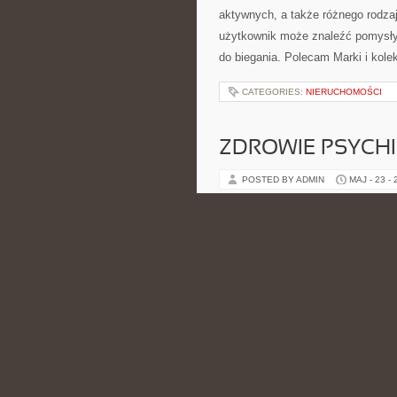
aktywnych, a także różnego rodzaj
użytkownik może znaleźć pomysły
do biegania. Polecam Marki i kole
CATEGORIES:
NIERUCHOMOŚCI
ZDROWIE PSYCH
POSTED BY ADMIN
MAJ - 23 -
uważności nad tym, co dzieje się 
Praktyce. Strona ma wspierający c
CATEGORIES:
NIERUCHOMOŚCI