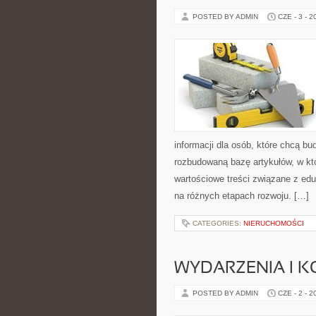
POSTED BY ADMIN
CZE - 3 - 2
informacji dla osób, które chcą b
rozbudowaną bazę artykułów, w któ
wartościowe treści związane z ed
na różnych etapach rozwoju. […]
CATEGORIES:
NIERUCHOMOŚCI
WYDARZENIA I K
POSTED BY ADMIN
CZE - 2 - 2