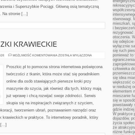
energetyczn
rekreacyjny
darzenia i Superszybkie Pociągi. Główną osią tematyczną
współczesny
. Na stronie […]
intensywneg
równowagi. 
mieszkań, sp
i bezpieczeń
rezygnować z
otoczenia. W
się odejści
CZKI KRAWIECKIE
wyłącznie s
się ruch pies
ponieważ to 
TECHNIKI
026
MOŻLIWOŚĆ KOMENTOWANIA
ZOSTAŁA WYŁĄCZONA
I
ograniczeni
SZTUCZKI
zaprojektow
KRAWIECKIE
Proszkic.pl to pomocna strona internetowa poświęcona
człowieka d
przemieszcza
twórczości z tkanin, która może stać się poradnikiem
się idea mia
online dla osób stawiających pierwsze kroki przy
większość c
w niedużej o
maszynie do szycia, jak również dla tych, którzy mają
elementem no
już wprawę i chcą rozwijać swoje zdolności. Serwis
mieszanie fu
się w sposób
skupia się na inspiracjach związanych z szyciem,
powstawały s
gdzie indzie
oracji, tworzeniem ubrań, poznawaniem narzędzi oraz
W praktyce 
krawieckich w praktyce. To internetowy poradnik, który
dojazdów, pr
życia społec
 […]
że atrakcyjn
różne funkcj