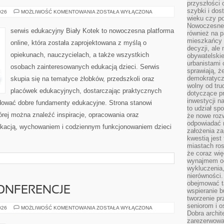
przyszłości 
szybki i dos
PSYCHOLOGIA
026
MOŻLIWOŚĆ KOMENTOWANIA
ZOSTAŁA WYŁĄCZONA
I
wieku czy p
EMOCJE
Nowoczesne 
serwis edukacyjny Biały Kotek to nowoczesna platforma
również na p
mieszkańcy 
online, która została zaprojektowana z myślą o
decyzji, ale
opiekunach, nauczycielach, a także wszystkich
obywatelskie
urbanistami 
osobach zainteresowanych edukacją dzieci. Serwis
sprawiają, ż
demokratyczn
skupia się na tematyce żłobków, przedszkoli oraz
wolny od tru
placówek edukacyjnych, dostarczając praktycznych
dotyczące p
inwestycji 
udować dobre fundamenty edukacyjne. Strona stanowi
to udział sp
rej można znaleźć inspiracje, opracowania oraz
że nowe roz
odpowiadać n
ukacją, wychowaniem i codziennym funkcjonowaniem dzieci
założenia z
kwestią jest
miastach ros
że coraz wi
wynajmem od
wykluczenia,
nierówności.
obejmować t
ONFERENCJE
wspieranie 
tworzenie pr
seniorom i 
WYDARZENIA
026
MOŻLIWOŚĆ KOMENTOWANIA
ZOSTAŁA WYŁĄCZONA
Dobra archit
I
KONFERENCJE
zarezerwowa