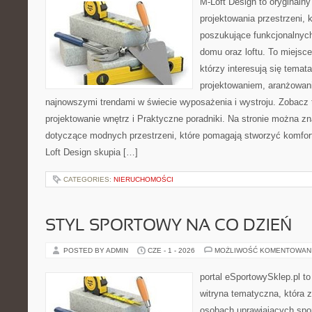
M-Loft Design to oryginaln
projektowania przestrzeni, k
poszukujące funkcjonalnyc
domu oraz loftu. To miejsc
którzy interesują się tema
projektowaniem, aranżowan
najnowszymi trendami w świecie wyposażenia i wystroju. Zobacz 
projektowanie wnętrz i Praktyczne poradniki. Na stronie można z
dotyczące modnych przestrzeni, które pomagają stworzyć komfor
Loft Design skupia […]
CATEGORIES:
NIERUCHOMOŚCI
STYL SPORTOWY NA CO DZIEŃ
POSTED BY ADMIN
CZE - 1 - 2026
MOŻLIWOŚĆ KOMENTOWAN
portal eSportowySklep.pl to
witryna tematyczna, która 
osobach uprawiających spor