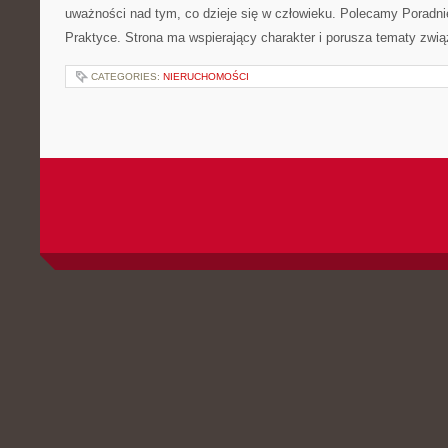
uważności nad tym, co dzieje się w człowieku. Polecamy Poradnie 
Praktyce. Strona ma wspierający charakter i porusza tematy zwią
CATEGORIES:
NIERUCHOMOŚCI