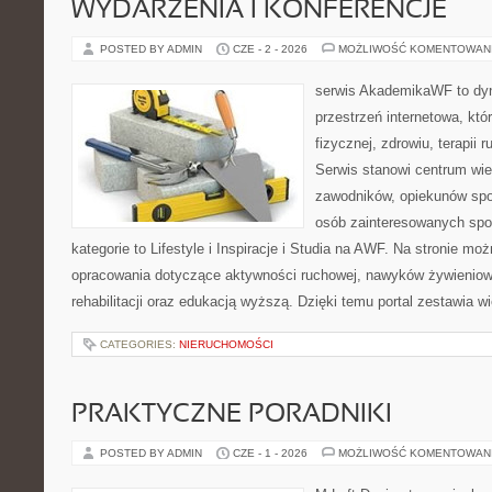
WYDARZENIA I KONFERENCJE
POSTED BY ADMIN
CZE - 2 - 2026
MOŻLIWOŚĆ KOMENTOWAN
serwis AkademikaWF to dyn
przestrzeń internetowa, któr
fizycznej, zdrowiu, terapii 
Serwis stanowi centrum wie
zawodników, opiekunów spo
osób zainteresowanych spo
kategorie to Lifestyle i Inspiracje i Studia na AWF. Na stronie m
opracowania dotyczące aktywności ruchowej, nawyków żywieniowy
rehabilitacji oraz edukacją wyższą. Dzięki temu portal zestawia 
CATEGORIES:
NIERUCHOMOŚCI
PRAKTYCZNE PORADNIKI
POSTED BY ADMIN
CZE - 1 - 2026
MOŻLIWOŚĆ KOMENTOWAN