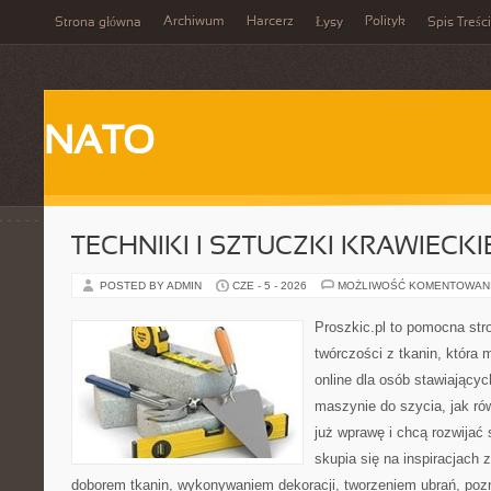
Archiwum
Harcerz
Polityk
Strona główna
Łysy
Spis Treści
NATO
TECHNIKI I SZTUCZKI KRAWIECKI
POSTED BY ADMIN
CZE - 5 - 2026
MOŻLIWOŚĆ KOMENTOWAN
Proszkic.pl to pomocna str
twórczości z tkanin, która 
online dla osób stawiającyc
maszynie do szycia, jak rów
już wprawę i chcą rozwijać 
skupia się na inspiracjach
doborem tkanin, wykonywaniem dekoracji, tworzeniem ubrań, poz