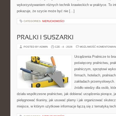
wykorzystywaniem różnych technik krawieckich w praktyce. To int
pokazuje, że szycie może być nie […]
CATEGORIES:
NIERUCHOMOŚCI
PRALKI I SUSZARKI
POSTED BY ADMIN
CZE - 4 - 2026
MOŻLIWOŚĆ KOMENTOWAN
Urządzenia Pralnicze to br
poświęcony pralnictwu, pr
pralniczym, sprzętowi wy
firmach, hotelach, pralniac
zakładach przemysłowych. 
źródło wiedzy dla osób, któ
działa współczesne pralnictwo, jak dobierać urządzenia piorące, j
pielęgnować tkaniny, jak usuwać plamy i jak organizować skutecz
miejsce, w którym użytkowe informacje łączą się z tematyką techn