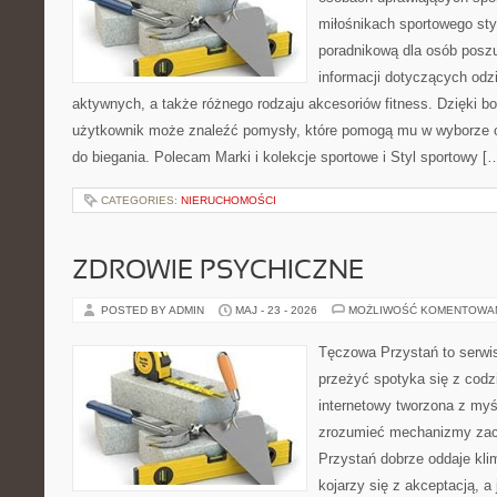
miłośnikach sportowego styl
poradnikową dla osób pos
informacji dotyczących odz
aktywnych, a także różnego rodzaju akcesoriów fitness. Dzięki bo
użytkownik może znaleźć pomysły, które pomogą mu w wyborze 
do biegania. Polecam Marki i kolekcje sportowe i Styl sportowy [
CATEGORIES:
NIERUCHOMOŚCI
ZDROWIE PSYCHICZNE
POSTED BY ADMIN
MAJ - 23 - 2026
MOŻLIWOŚĆ KOMENTOWA
Tęczowa Przystań to serwis
przeżyć spotyka się z cod
internetowy tworzona z myś
zrozumieć mechanizmy za
Przystań dobrze oddaje kli
kojarzy się z akceptacją, 