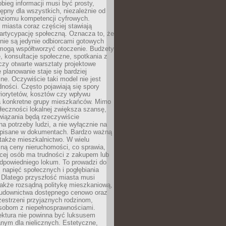
obieg informacji musi być prosty,
tępny dla wszystkich, niezależnie od
oziomu kompetencji cyfrowych.
miasta coraz częściej stawiają
artycypację społeczną. Oznacza to, że
nie są jedynie odbiorcami gotowych
 mogą współtworzyć otoczenie. Budżety
, konsultacje społeczne, spotkania z
czy otwarte warsztaty projektowe
e planowanie staje się bardziej
e. Oczywiście taki model nie jest
dności. Często pojawiają się spory
riorytetów, kosztów czy wpływu
na konkretne grupy mieszkańców. Mimo
ołeczności lokalnej zwiększa szansę,
wiązania będą rzeczywiście
a potrzeby ludzi, a nie wyłącznie na
apisane w dokumentach. Bardzo ważną
 także mieszkalnictwo. W wielu
ną ceny nieruchomości, co sprawia,
ęcej osób ma trudności z zakupem lub
powiedniego lokum. To prowadzi do
 napięć społecznych i pogłębiania
 Dlatego przyszłość miasta musi
akże rozsądną politykę mieszkaniową,
budownictwa dostępnego cenowo oraz
zestrzeni przyjaznych rodzinom,
osobom z niepełnosprawnościami.
ektura nie powinna być luksusem
nym dla nielicznych. Estetyczne,