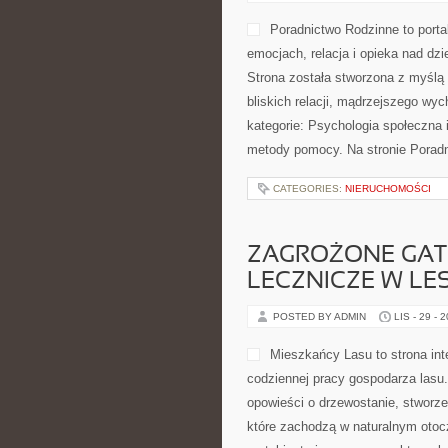
Poradnictwo Rodzinne to porta
emocjach, relacja i opieka nad dz
Strona została stworzona z myślą
bliskich relacji, mądrzejszego wy
kategorie: Psychologia społeczna i
metody pomocy. Na stronie Poradn
CATEGORIES:
NIERUCHOMOŚCI
ZAGROŻONE GATU
LECZNICZE W LES
POSTED BY ADMIN
LIS - 29 - 
Mieszkańcy Lasu to strona int
codziennej pracy gospodarza lasu
opowieści o drzewostanie, stworze
które zachodzą w naturalnym otocze