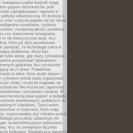
e i energooszczędne budynki mogą
okim grupom mieszkańców, jeśli
ciwie zaprojektowane i wpisane w
politykę urbanistyczną. W dyskusji o
ra coraz częściej pojawia się też temat
 Inteligentne oświetlenie, systemy
ruchem, monitoring jakości powietrza,
asu czy nowoczesne rozwiązania
 to nie futurystyczne wizje, lecz
dzia, które już dziś są wdrażane.
ak pamiętać, że technologia sama w
ozwiąże problemów. Może być
le tylko wtedy, gdy służy człowiekowi.
owinno przypominać laboratorium
townych gadżetów, lecz przestrzeń
ającą na co dzień. Prawdziwie
miasto to takie, które dzięki danym i
 cyfrowym potrafi lepiej organizować
niczać straty i szybciej reagować na
eszkańców. Nie można też zapominać
dziedzictwa i tożsamości lokalnej. W
owoczesnością łatwo popaść w pułapkę
rzestrzeni anonimowych, podobnych do
zbawionych charakteru. Tymczasem
mieszkać w miejscach, które mają
rię, rozpoznawalny styl i lokalne punkty
 Dlatego przyszłość urbanistyki nie
egać na bezrefleksyjnym wyburzaniu
owy, lecz na umiejętnym łączeniu
owymi funkcjami. Rewitalizacja dawnych