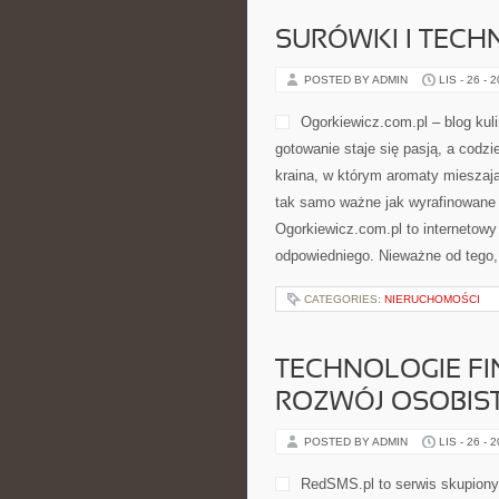
SURÓWKI I TECH
POSTED BY ADMIN
LIS - 26 - 
Ogorkiewicz.com.pl – blog kuli
gotowanie staje się pasją, a codz
kraina, w którym aromaty mieszają
tak samo ważne jak wyrafinowane 
Ogorkiewicz.com.pl to internetowy
odpowiedniego. Nieważne od tego,
CATEGORIES:
NIERUCHOMOŚCI
TECHNOLOGIE FI
ROZWÓJ OSOBIS
POSTED BY ADMIN
LIS - 26 - 
RedSMS.pl to serwis skupiony