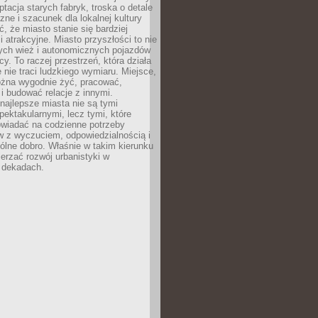
ptacja starych fabryk, troska o detale
czne i szacunek dla lokalnej kultury
, że miasto stanie się bardziej
i atrakcyjne. Miasto przyszłości to nie
nych wież i autonomicznych pojazdów
cy. To raczej przestrzeń, która działa
e nie traci ludzkiego wymiaru. Miejsce,
żna wygodnie żyć, pracować,
 budować relacje z innymi.
najlepsze miasta nie są tymi
spektakularnymi, lecz tymi, które
owiadać na codzienne potrzeby
 z wyczuciem, odpowiedzialnością i
ólne dobro. Właśnie w takim kierunku
erzać rozwój urbanistyki w
h dekadach.