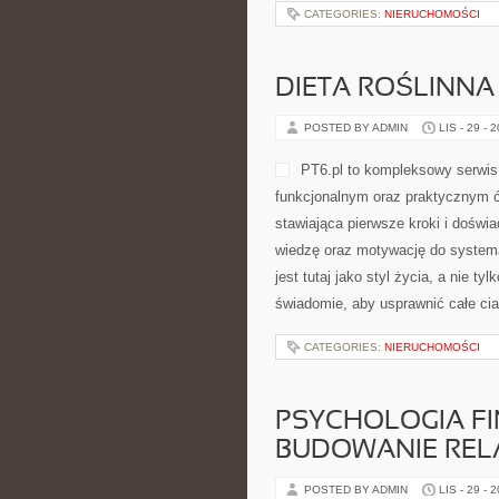
CATEGORIES:
NIERUCHOMOŚCI
DIETA ROŚLINNA I
POSTED BY ADMIN
LIS - 29 - 
PT6.pl to kompleksowy serwis 
funkcjonalnym oraz praktycznym ć
stawiająca pierwsze kroki i doświ
wiedzę oraz motywację do systema
jest tutaj jako styl życia, a nie 
świadomie, aby usprawnić całe cia
CATEGORIES:
NIERUCHOMOŚCI
PSYCHOLOGIA FI
BUDOWANIE RELA
POSTED BY ADMIN
LIS - 29 - 