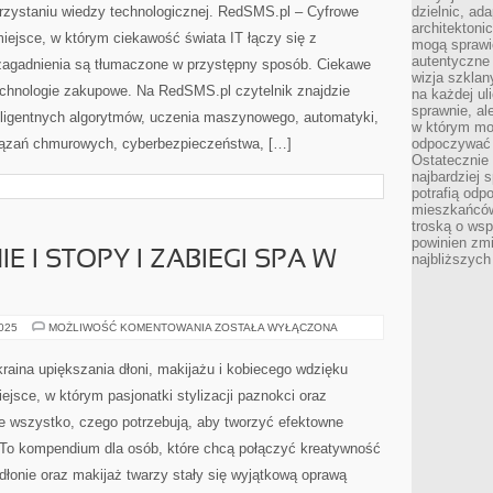
OSOBISTY
zystaniu wiedzy technologicznej. RedSMS.pl – Cyfrowe
dzielnic, ada
Z
architektoni
TECHNOLOGIĄ
miejsce, w którym ciekawość świata IT łączy się z
mogą sprawić
autentyczne 
zagadnienia są tłumaczone w przystępny sposób. Ciekawe
wizja szkla
technologie zakupowe. Na RedSMS.pl czytelnik znajdzie
na każdej uli
sprawnie, al
eligentnych algorytmów, uczenia maszynowego, automatyki,
w którym mo
wiązań chmurowych, cyberbezpieczeństwa, […]
odpoczywać i
Ostatecznie 
najbardziej 
potrafią odp
mieszkańców
troską o wsp
powinien zmi
E I STOPY I ZABIEGI SPA W
najbliższyc
ZABIEGI
2025
MOŻLIWOŚĆ KOMENTOWANIA
ZOSTAŁA WYŁĄCZONA
NA
DŁONIE
I
raina upiększania dłoni, makijażu i kobiecego wdzięku
STOPY
I
ejsce, w którym pasjonatki stylizacji paznokci oraz
ZABIEGI
SPA
nie wszystko, czego potrzebują, aby tworzyć efektowne
W
DOMU
a. To kompendium dla osób, które chcą połączyć kreatywność
dłonie oraz makijaż twarzy stały się wyjątkową oprawą