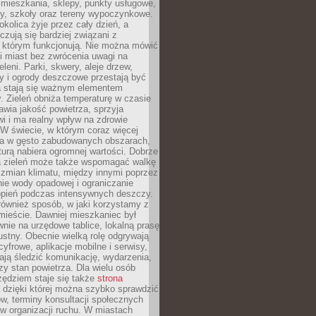
 mieszkania, sklepy, punkty usługowe,
cy, szkoły oraz tereny wypoczynkowe.
okolica żyje przez cały dzień, a
zują się bardziej związani z
 którym funkcjonują. Nie można mówić
i miast bez zwrócenia uwagi na
eleni. Parki, skwery, aleje drzew,
y i ogrody deszczowe przestają być
a stają się ważnym elementem
ry. Zieleń obniża temperaturę w czasie
awia jakość powietrza, sprzyja
i i ma realny wpływ na zdrowie
W świecie, w którym coraz więcej
ka w gęsto zabudowanych obszarach,
turą nabiera ogromnej wartości. Dobrze
 zieleń może także wspomagać walkę
 zmian klimatu, między innymi poprzez
ie wody opadowej i ograniczanie
opień podczas intensywnych deszczy.
również sposób, w jaki korzystamy z
 mieście. Dawniej mieszkaniec był
nie na urzędowe tablice, lokalną prasę
ustny. Obecnie wielką rolę odgrywają
cyfrowe, aplikacje mobilne i serwisy,
ają śledzić komunikację, wydarzenia,
zy stan powietrza. Dla wielu osób
ędziem staje się także
strona
dzięki której można szybko sprawdzić
w, terminy konsultacji społecznych
w organizacji ruchu. W miastach