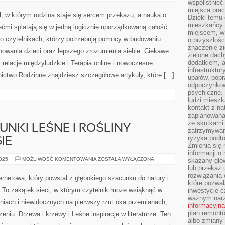
FINANSÓW
współistnieć
I
miejsca pra
RANDKOWANIE
l, w którym rodzina staje się sercem przekazu, a nauka o
Dzięki temu 
I
BUDOWANIE
mieszkańcy c
iećmi splatają się w jedną logicznie uporządkowaną całość.
RELACJI
miejscem, w
 o czytelnikach, którzy potrzebują pomocy w budowaniu
o przyszłośc
znaczenie zi
chowania dzieci oraz lepszego zrozumienia siebie. Ciekawe
zielone dach
dodatkiem, 
 relacje międzyludzkie i Terapia online i nowoczesne
infrastruktu
ictwo Rodzinne znajdziesz szczegółowe artykuły, które […]
upałów, popr
odpoczynkow
psychiczne. 
ludzi miesz
kontakt z na
zaplanowana
ze skutkami
NKI LEŚNE I ROŚLINY
zatrzymywan
ryzyka podt
IE
Zmienia się 
informacji o
ZAGROŻONE
2025
MOŻLIWOŚĆ KOMENTOWANIA
ZOSTAŁA WYŁĄCZONA
skazany głów
GATUNKI
lub przekaz 
LEŚNE
rozwiązania 
I
ernetowa, który powstał z głębokiego szacunku do natury i
ROŚLINY
które pozwal
LECZNICZE
. To zakątek sieci, w którym czytelnik może wsiąknąć w
inwestycje c
W
LESIE
ważnym narz
niach i niewidocznych na pierwszy rzut oka przemianach,
informacyjna
plan remontó
niu. Drzewa i krzewy i Leśne inspiracje w literaturze. Ten
albo zmiany 