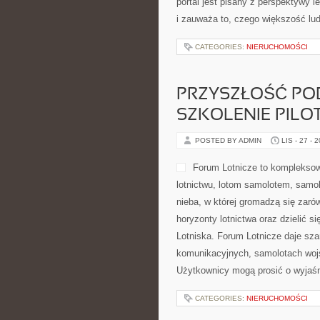
portal jest pisany z perspektywy l
i zauważa to, czego większość lud
CATEGORIES:
NIERUCHOMOŚCI
PRZYSZŁOŚĆ POD
SZKOLENIE PIL
POSTED BY ADMIN
LIS - 27 - 
Forum Lotnicze to kompleksow
lotnictwu, lotom samolotem, samol
nieba, w której gromadzą się zaró
horyzonty lotnictwa oraz dzielić 
Lotniska. Forum Lotnicze daje sz
komunikacyjnych, samolotach wojsk
Użytkownicy mogą prosić o wyjaśn
CATEGORIES:
NIERUCHOMOŚCI