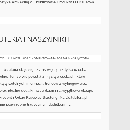
smetyka Anti-Aging o Ekskluzywne Produkty i Luksusowa
UTERIĄ I NASZYJNIKI I
STYLIZACJE
2025
MOŻLIWOŚĆ KOMENTOWANIA
ZOSTAŁA WYŁĄCZONA
Z
BIŻUTERIĄ
I
ym biżuteria staje się czymś więcej niż tylko ozdobą –
NASZYJNIKI
I
ebie. Ten serwis powstał z myślą o osobach, które
ŁAŃCUSZKI
kają rzetelnych informacji, trendów z wybiegów oraz
rać idealne dodatki na co dzień i na wyjątkowe okazje.
 Prezent i Gdzie Kupować Biżuterię. Na DoJubilera.pl
nia poświęcone tradycyjnym dodatkom, […]