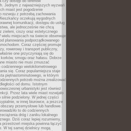
a czy dostęp do terenów
ch. Jednym z najważniejszych wyzwań
ch miast jest pogodzenie
o rozwoju z potrzebą zachowania
Mieszkańcy oczekują wygodnych
rawnej komunikacji, dostępu do usług
stwa, ale jednocześnie nie chcą
 zieleni, ciszy oraz estetycznego
 wielu miejscach na świecie obserwuje
e od planowania podporządkowanego
amochodom. Coraz częściej promuje
zy, rowerowy i transport publiczny,
właśnie one przyczyniają się do
a korków, smogu oraz hałasu. Dobrze
ane miasto nie musi zmuszać
o codziennego wielokilometrowego
nia się. Coraz popularniejsza staje
sta piętnastominutowego, w którym
odziennych potrzeb można zrealizować
dległości od domu. Istotnym
woczesnej urbanistyki jest również
nkcji. Przez lata wiele miast rozwijało
 silnie podzielony. W jednej części
ypialnie, w innej biurowce, a jeszcze
j obszary przemysłowe lub handlowe.
prowadziło to do codziennych
zeciążenia dróg i zaniku lokalnego
znego. Dziś coraz lepiej rozumiemy,
a przestrzeń miejska powinna łączyć
e. W tej samej dzielnicy mogą