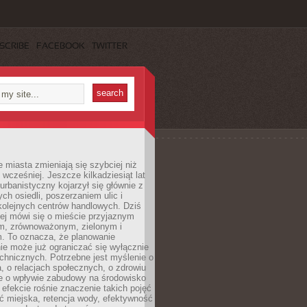
SCRIBE
FACEBOOK
TWITTER
miasta zmieniają się szybciej niż
 wcześniej. Jeszcze kilkadziesiąt lat
urbanistyczny kojarzył się głównie z
h osiedli, poszerzaniem ulic i
kolejnych centrów handlowych. Dziś
ej mówi się o mieście przyjaznym
, zrównoważonym, zielonym i
m. To oznacza, że planowanie
nie może już ograniczać się wyłącznie
echnicznych. Potrzebne jest myślenie o
a, o relacjach społecznych, o zdrowiu
że o wpływie zabudowy na środowisko
 efekcie rośnie znaczenie takich pojęć
ć miejska, retencja wody, efektywność