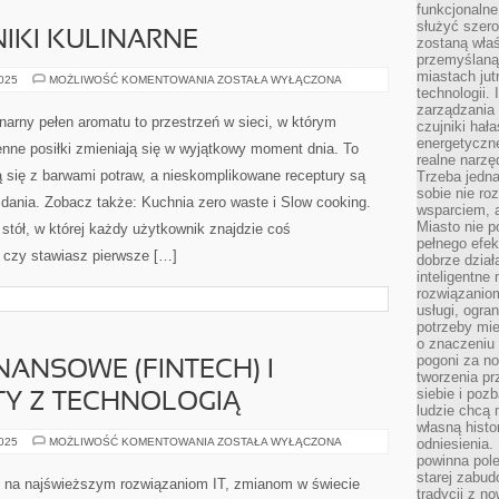
funkcjonaln
służyć szer
NIKI KULINARNE
zostaną właś
przemyślaną 
miastach jut
SURÓWKI
2025
MOŻLIWOŚĆ KOMENTOWANIA
ZOSTAŁA WYŁĄCZONA
I
technologii.
TECHNIKI
zarządzania 
KULINARNE
narny pełen aromatu to przestrzeń w sieci, w którym
czujniki hał
energetyczne
ienne posiłki zmieniają się w wyjątkowy moment dnia. To
realne narzę
 się z barwami potraw, a nieskomplikowane receptury są
Trzeba jedn
sobie nie r
dania. Zobacz także: Kuchnia zero waste i Slow cooking.
wsparciem, a
Miasto nie p
 stół, w której każdy użytkownik znajdzie coś
pełnego efek
 czy stawiasz pierwsze […]
dobrze dział
inteligentne 
rozwiązaniom
usługi, ogra
potrzeby mi
o znaczeniu 
pogoni za n
NANSOWE (FINTECH) I
tworzenia p
siebie i po
TY Z TECHNOLOGIĄ
ludzie chcą 
własną histo
TECHNOLOGIE
2025
MOŻLIWOŚĆ KOMENTOWANIA
ZOSTAŁA WYŁĄCZONA
odniesienia.
FINANSOWE
powinna pol
(FINTECH)
starej zabud
I
 na najświeższym rozwiązaniom IT, zmianom w świecie
ROZWÓJ
tradycji z n