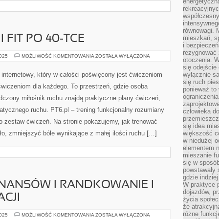
energetyczn
rekreacyjny
współczesny
intensywneg
równowagi. 
 FIT PO 40-TCE
mieszkań, sp
i bezpieczeń
rezygnować z
DIETA
2025
MOŻLIWOŚĆ KOMENTOWANIA
ZOSTAŁA WYŁĄCZONA
otoczenia. W
ROŚLINNA
I
się odejści
FIT
internetowy, który w całości poświęcony jest ćwiczeniom
wyłącznie s
PO
się ruch pies
40-
wiczeniom dla każdego. To przestrzeń, gdzie osoba
TCE
ponieważ to 
ograniczeni
adczony miłośnik ruchu znajdą praktyczne plany ćwiczeń,
zaprojektow
tycznego ruchu. PT6.pl – trening funkcjonalny rozumiany
człowieka d
przemieszcza
tylko zestaw ćwiczeń. Na stronie pokazujemy, jak trenować
się idea mia
ło, zmniejszyć bóle wynikające z małej ilości ruchu […]
większość c
w niedużej o
elementem no
mieszanie fu
się w sposób
powstawały s
gdzie indzie
NANSÓW I RANDKOWANIE I
W praktyce 
dojazdów, pr
CJI
życia społec
że atrakcyjn
różne funkcj
PSYCHOLOGIA
2025
MOŻLIWOŚĆ KOMENTOWANIA
ZOSTAŁA WYŁĄCZONA