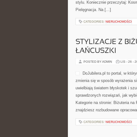
stylu. Koniecznie przeczytaj: Ko
Pielęgnacja. Na […]
CATEGORIES:
NIERUCHOMOŚCI
STYLIZACJE Z BIŻ
ŁAŃCUSZKI
POSTED BY ADMIN
LIS - 26 - 
DoJubilera.pl to portal, w któr
zmienia się w sposób wyrażenia si
uwielbiają światem błyskotek i szu
sprawdzonych rozwiązań, jak wybie
Kategorie na stronie: Biżuteria na
znajdziesz rozbudowane opracowa
CATEGORIES:
NIERUCHOMOŚCI