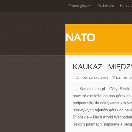
Archiwum
Harcer
Strona główna
NATO
KAUKAZ – MIĘDZ
POSTED BY ADMIN
LIS - 29 - 
KarpackiLas.pl – Góry, Szlaki 
powstał z miłości do pas górskich 
podpowiedzi do odkrywania krajow
niezwykłych rejonów górskich na ś
Etiopskie – Dach Afryki Wschodnie
niskich pasmach, napisane z pers