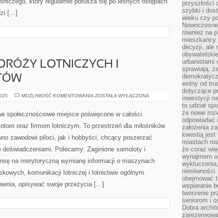
eśniczego, który regularnie porusza się po leśnych ostępach
przyszłości 
szybki i dos
zi […]
wieku czy p
Nowoczesne 
również na p
mieszkańcy 
decyzji, ale
obywatelskie
urbanistami 
RÓŻY LOTNICZYCH I
sprawiają, ż
demokratyczn
OTÓW
wolny od tru
dotyczące p
PRZYSZŁOŚĆ
2025
MOŻLIWOŚĆ KOMENTOWANIA
ZOSTAŁA WYŁĄCZONA
inwestycji 
PODRÓŻY
to udział sp
LOTNICZYCH
I
że nowe roz
e społecznościowe miejsce poświęcone w całości
SZKOLENIE
odpowiadać n
PILOTÓW
otom oraz firmom lotniczym. To przestrzeń dla miłośników
założenia z
kwestią jest
wno zawodowi piloci, jak i hobbyści, chcący poszerzać
miastach ros
się doświadczeniami. Polecamy: Zaginione samoloty i
że coraz wi
wynajmem od
ansę na merytoryczną wymianę informacji o maszynach
wykluczenia,
nierówności.
owych, komunikacji lotniczej i lotnictwie ogólnym.
obejmować t
ienia, opisywać swoje przeżycia […]
wspieranie 
tworzenie pr
seniorom i 
Dobra archit
zarezerwowa