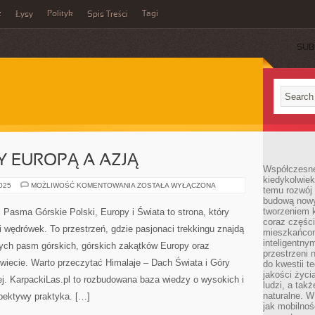
z
Polityk
Tagi
Łysy
Spis Treści
SUB
Y EUROPĄ A AZJĄ
Współczesne 
kiedykolwiek
KAUKAZ
2025
MOŻLIWOŚĆ KOMENTOWANIA
ZOSTAŁA WYŁĄCZONA
temu rozwój 
–
budową nowyc
MIĘDZY
EUROPĄ
tworzeniem 
i Pasma Górskie Polski, Europy i Świata to strona, który
A
coraz części
AZJĄ
i wędrówek. To przestrzeń, gdzie pasjonaci trekkingu znajdą
mieszkańcom
inteligentny
ych pasm górskich, górskich zakątków Europy oraz
przestrzeni 
wiecie. Warto przeczytać Himalaje – Dach Świata i Góry
do kwestii t
jakości życi
j. KarpackiLas.pl to rozbudowana baza wiedzy o wysokich i
ludzi, a tak
naturalne. W
pektywy praktyka. […]
jak mobilnoś