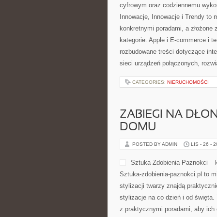
cyfrowym oraz codziennemu wykor
Innowacje, Innowacje i Trendy to 
konkretnymi poradami, a złożone 
kategorie: Apple i E-commerce i 
rozbudowane treści dotyczące int
sieci urządzeń połączonych, roz
CATEGORIES:
NIERUCHOMOŚCI
ZABIEGI NA DŁONI
DOMU
POSTED BY ADMIN
LIS - 26 - 
Sztuka Zdobienia Paznokci – k
Sztuka-zdobienia-paznokci.pl to mi
stylizacji twarzy znajdą praktycz
stylizacje na co dzień i od święt
z praktycznymi poradami, aby ich 