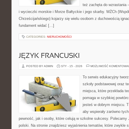
też zachęta do wzrastania 
i wycieczki morskie i Morze Bałtyckie i jego skarby. WŻCh (Wspó
Chrześcijańskiego) kojarzy się wielu osobom z duchowością ignac
fundament widać […]
CATEGORIES:
NIERUCHOMOŚCI
JĘZYK FRANCUSKI
POSTED BY ADMIN
STY - 15 - 2026
MOŻLIWOŚĆ KOMENTOWA
To serwis edukacyjny tworz
szkoły podstawowej oraz te
miejsca, które przekłada te
pomaga w szybkiej powtórc
jesteś w dobrym miejscu. T
aby wspierały zarówno tych
pewność, jak i osoby, które celują w szkolne sukcesy. Polecamy 
polski. Na stronie znajdziesz wyjaśnienia tematów, które zwykle s