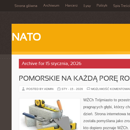
Archiwum
Harcerz
Polityk
Strona główna
Łysy
Spis Treści
NATO
Archive for 15 stycznia, 2026
POMORSKIE NA KAŻDĄ PORĘ R
POSTED BY ADMIN
STY - 15 - 2026
MOŻLIWOŚĆ KOMENTOWA
WŻCh Trójmiasto to przestr
pragnących głębi, którzy c
dzień. Strona internetowa t
została pomyślana jako zr
kto dopiero poznaje WŻCh. T