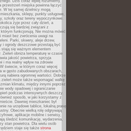
znego. Dziś coraz lepiej rozumiemy,
a przestrzeń miejska powinna łączyć
e. W tej samej dzielnicy mogą
 mieszkania, sklepy, punkty usługowe,
cy, szkoły oraz tereny wypoczynkowe.
okolica żyje przez cały dzień, a
zują się bardziej związani z
 którym funkcjonują. Nie można mówić
i miast bez zwrócenia uwagi na
eleni. Parki, skwery, aleje drzew,
y i ogrody deszczowe przestają być
a stają się ważnym elementem
ry. Zieleń obniża temperaturę w czasie
awia jakość powietrza, sprzyja
i i ma realny wpływ na zdrowie
W świecie, w którym coraz więcej
ka w gęsto zabudowanych obszarach,
turą nabiera ogromnej wartości. Dobrze
 zieleń może także wspomagać walkę
 zmian klimatu, między innymi poprzez
ie wody opadowej i ograniczanie
opień podczas intensywnych deszczy.
również sposób, w jaki korzystamy z
 mieście. Dawniej mieszkaniec był
nie na urzędowe tablice, lokalną prasę
ustny. Obecnie wielką rolę odgrywają
cyfrowe, aplikacje mobilne i serwisy,
ają śledzić komunikację, wydarzenia,
zy stan powietrza. Dla wielu osób
ędziem staje się także
strona