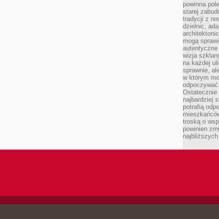
powinna pol
starej zabud
tradycji z n
dzielnic, ada
architektoni
mogą sprawić
autentyczne 
wizja szkla
na każdej uli
sprawnie, al
w którym mo
odpoczywać i
Ostatecznie 
najbardziej 
potrafią odp
mieszkańców
troską o wsp
powinien zmi
najbliższyc