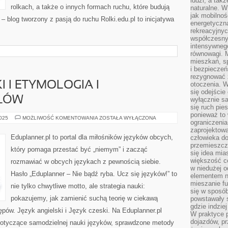
ludzi, a tak
rolkach, a także o innych formach ruchu, które budują
naturalne. W
jak mobilnoś
l – blog tworzony z pasją do ruchu Rolki.edu.pl to inicjatywa
energetyczn
rekreacyjny
współczesny
intensywneg
równowagi. 
mieszkań, sp
i bezpieczeń
rezygnować z
 I ETYMOLOGIA I
otoczenia. W
się odejści
ŁÓW
wyłącznie s
się ruch pies
ponieważ to 
JĘZYK
2025
MOŻLIWOŚĆ KOMENTOWANIA
ZOSTAŁA WYŁĄCZONA
ograniczeni
FRANCUSKI
I
zaprojektow
ETYMOLOGIA
Eduplanner.pl to portal dla miłośników języków obcych,
człowieka d
I
przemieszcza
POCHODZENIE
który pomaga przestać być „niemym” i zacząć
SŁÓW
się idea mia
większość c
rozmawiać w obcych językach z pewnością siebie.
w niedużej o
Hasło „Eduplanner – Nie bądź ryba. Ucz się języków!” to
elementem no
mieszanie fu
nie tylko chwytliwe motto, ale strategia nauki:
się w sposób
pokazujemy, jak zamienić suchą teorię w ciekawą
powstawały s
gdzie indzie
pów. Język angielski i Język czeski. Na Eduplanner.pl
W praktyce 
dojazdów, pr
dotyczące samodzielnej nauki języków, sprawdzone metody