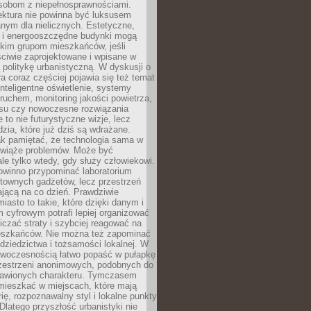
osobom z niepełnosprawnościami.
ektura nie powinna być luksusem
nym dla nielicznych. Estetyczne,
e i energooszczędne budynki mogą
okim grupom mieszkańców, jeśli
ciwie zaprojektowane i wpisane w
politykę urbanistyczną. W dyskusji o
ra coraz częściej pojawia się też temat
 Inteligentne oświetlenie, systemy
ruchem, monitoring jakości powietrza,
asu czy nowoczesne rozwiązania
 to nie futurystyczne wizje, lecz
dzia, które już dziś są wdrażane.
ak pamiętać, że technologia sama w
ozwiąże problemów. Może być
le tylko wtedy, gdy służy człowiekowi.
owinno przypominać laboratorium
townych gadżetów, lecz przestrzeń
ającą na co dzień. Prawdziwie
miasto to takie, które dzięki danym i
 cyfrowym potrafi lepiej organizować
niczać straty i szybciej reagować na
eszkańców. Nie można też zapominać
dziedzictwa i tożsamości lokalnej. W
owoczesnością łatwo popaść w pułapkę
rzestrzeni anonimowych, podobnych do
zbawionych charakteru. Tymczasem
mieszkać w miejscach, które mają
rię, rozpoznawalny styl i lokalne punkty
 Dlatego przyszłość urbanistyki nie