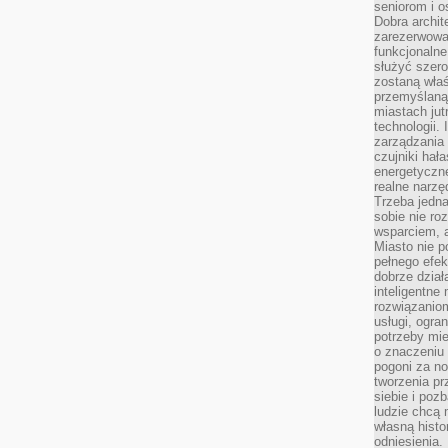
seniorom i 
Dobra archit
zarezerwowa
funkcjonaln
służyć szer
zostaną właś
przemyślaną 
miastach jut
technologii.
zarządzania 
czujniki hał
energetyczne
realne narzę
Trzeba jedn
sobie nie r
wsparciem, a
Miasto nie p
pełnego efek
dobrze dział
inteligentne 
rozwiązaniom
usługi, ogra
potrzeby mi
o znaczeniu 
pogoni za n
tworzenia p
siebie i po
ludzie chcą 
własną histo
odniesienia.