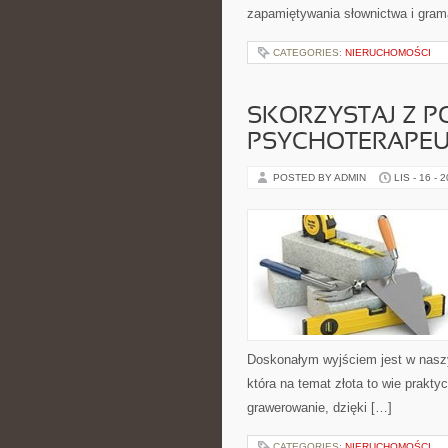
zapamiętywania słownictwa i gram
CATEGORIES:
NIERUCHOMOŚCI
SKORZYSTAJ Z 
PSYCHOTERAPEU
POSTED BY ADMIN
LIS - 16 - 
Doskonałym wyjściem jest w naszy
która na temat złota to wie prakt
grawerowanie, dzięki […]
CATEGORIES:
NIERUCHOMOŚCI