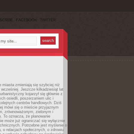
SCRIBE
FACEBOOK
TWITTER
miasta zmieniają się szybciej niż
 wcześniej. Jeszcze kilkadziesiąt lat
urbanistyczny kojarzył się głównie z
h osiedli, poszerzaniem ulic i
kolejnych centrów handlowych. Dziś
ej mówi się o mieście przyjaznym
, zrównoważonym, zielonym i
m. To oznacza, że planowanie
nie może już ograniczać się wyłącznie
echnicznych. Potrzebne jest myślenie o
a, o relacjach społecznych, o zdrowiu