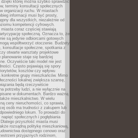
dzięki której można szybko sprawdzić
w, terminy konsultacji społecznych
w organizacji ruchu. W miastach
obieg informacji musi być prosty,
tępny dla wszystkich, niezależnie od
oziomu kompetencji cyfrowych.
miasta coraz częściej stawiają
artycypację społeczną. Oznacza to, że
nie są jedynie odbiorcami gotowych
 mogą współtworzyć otoczenie. Budżety
, konsultacje społeczne, spotkania z
czy otwarte warsztaty projektowe
e planowanie staje się bardziej
e. Oczywiście taki model nie jest
dności. Często pojawiają się spory
riorytetów, kosztów czy wpływu
na konkretne grupy mieszkańców. Mimo
ołeczności lokalnej zwiększa szansę,
wiązania będą rzeczywiście
a potrzeby ludzi, a nie wyłącznie na
apisane w dokumentach. Bardzo ważną
 także mieszkalnictwo. W wielu
ną ceny nieruchomości, co sprawia,
ęcej osób ma trudności z zakupem lub
powiedniego lokum. To prowadzi do
 napięć społecznych i pogłębiania
 Dlatego przyszłość miasta musi
akże rozsądną politykę mieszkaniową,
budownictwa dostępnego cenowo oraz
zestrzeni przyjaznych rodzinom,