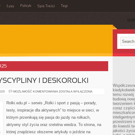
z
Polityk
Tagi
Łysy
Spis Treści
SUB
2025
SCYPLINY I DESKOROLKI
Współczesne 
kiedykolwiek
NOWOCZESNE
2025
MOŻLIWOŚĆ KOMENTOWANIA
ZOSTAŁA WYŁĄCZONA
temu rozwój 
DYSCYPLINY
I
budową nowyc
DESKOROLKI
Rolki.edu.pl – serwis „Rolki i sport z pasją – porady,
tworzeniem 
coraz części
testy, inspiracje dla aktywnych” to miejsce w sieci, w
mieszkańcom
inteligentny
którym przenikają się pasja do jazdy na rolkach,
przestrzeni 
aktywny styl życia oraz rzetelna wiedza. To strona, na
do kwestii t
jakości życi
której znajdziesz obszerne artykuły o jeździe na