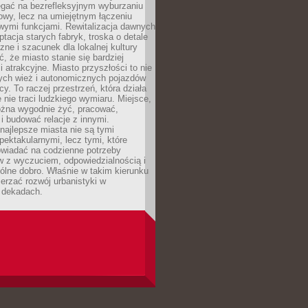
egać na bezrefleksyjnym wyburzaniu
owy, lecz na umiejętnym łączeniu
owymi funkcjami. Rewitalizacja dawnych
ptacja starych fabryk, troska o detale
czne i szacunek dla lokalnej kultury
, że miasto stanie się bardziej
i atrakcyjne. Miasto przyszłości to nie
nych wież i autonomicznych pojazdów
cy. To raczej przestrzeń, która działa
e nie traci ludzkiego wymiaru. Miejsce,
żna wygodnie żyć, pracować,
 budować relacje z innymi.
najlepsze miasta nie są tymi
spektakularnymi, lecz tymi, które
owiadać na codzienne potrzeby
 z wyczuciem, odpowiedzialnością i
ólne dobro. Właśnie w takim kierunku
erzać rozwój urbanistyki w
h dekadach.