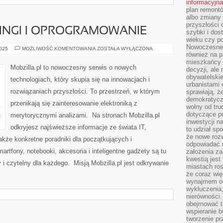
informacyjna
plan remontó
albo zmiany 
przyszłości 
KINGI I OPROGRAMOWANIE
szybki i dos
wieku czy p
Nowoczesne 
RECENZJE
2025
MOŻLIWOŚĆ KOMENTOWANIA
ZOSTAŁA WYŁĄCZONA
I
również na p
RANKINGI
mieszkańcy 
I
Mobzilla.pl to nowoczesny serwis o nowych
decyzji, ale
OPROGRAMOWANIE
obywatelskie
technologiach, który skupia się na innowacjach i
urbanistami 
rozwiązaniach przyszłości. To przestrzeń, w którym
sprawiają, ż
demokratyczn
przenikają się zainteresowanie elektroniką z
wolny od tru
dotyczące p
merytorycznymi analizami. Na stronach Mobzilla.pl
inwestycji 
odkryjesz najświeższe informacje ze świata IT,
to udział sp
że nowe roz
akże konkretne poradniki dla początkujących i
odpowiadać n
tfony, notebooki, akcesoria i inteligentne gadżety są tu
założenia z
kwestią jest
i czytelny dla każdego. Misją Mobzilla.pl jest odkrywanie
miastach ros
że coraz wi
wynajmem od
wykluczenia,
nierówności.
obejmować t
wspieranie 
tworzenie pr