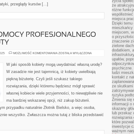
życia społec
atyki, przeglądy kursów […]
że atrakcyjn
różne funkcj
współistnieć
miejsca pra
Dzięki temu 
mieszkańcy c
miejscem, w
POMOCY PROFESJONALNEGO
o przyszłośc
znaczenie zi
TY
zielone dach
dodatkiem, 
SKORZYSTAJ
2025
MOŻLIWOŚĆ KOMENTOWANIA
ZOSTAŁA WYŁĄCZONA
infrastruktu
Z
upałów, popr
POMOCY
PROFESJONALNEGO
odpoczynkow
W jaki sposób kobiety mogą uwydatniać własną urodę?
PSYCHOTERAPEUTY
psychiczne. 
W zasadzie nie jest tajemnicą, iż kobiety uwielbiają
ludzi miesz
kontakt z na
piękną biżuterię. Czyli jeśli szukasz takiego
zaplanowana
rozwiązania, dzięki któremu będziesz mógł sprawić
ze skutkami
zatrzymywan
własnej kobiecie wiele przyjemności, to niewątpliwie nie
ryzyka podt
Zmienia się 
ma bardziej wskazanej opcji, niż zakup biżuterii.
informacji o
m przypadku naturalnie Złotnik Bielsko, a więc osoba,
skazany głów
lub przekaz 
ycznie wszystko. Zwłaszcza można tutaj z bliska przedstawić
rozwiązania 
które pozwal
inwestycje c
ważnym narz