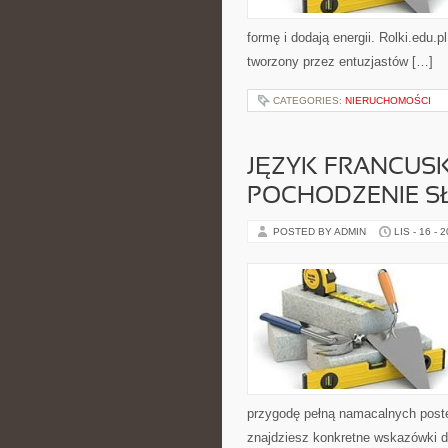
formę i dodają energii. Rolki.edu.p
tworzony przez entuzjastów […]
CATEGORIES:
NIERUCHOMOŚCI
JĘZYK FRANCUSKI
POCHODZENIE S
POSTED BY ADMIN
LIS - 16 - 
przygodę pełną namacalnych postę
znajdziesz konkretne wskazówki 