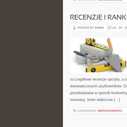
RECENZJE I RAN
POSTED BY ADMIN
LIS - 16 - 
szczegółowe recenzje sprzętu, a t
doświadczonych użytkowników. Smar
przedstawiane w sposób konkretny 
innowacji, które widocznie […]
CATEGORIES:
NIERUCHOMOŚCI