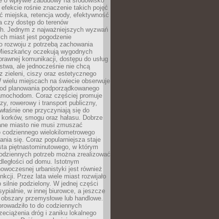
że o wpływie zabudowy na środowisko
 efekcie rośnie znaczenie takich pojęć
ć miejska, retencja wody, efektywność
a czy dostęp do terenów
ch. Jednym z najważniejszych wyzwań
ch miast jest pogodzenie
o rozwoju z potrzebą zachowania
Mieszkańcy oczekują wygodnych
rawnej komunikacji, dostępu do usług
stwa, ale jednocześnie nie chcą
 zieleni, ciszy oraz estetycznego
 wielu miejscach na świecie obserwuje
e od planowania podporządkowanego
amochodom. Coraz częściej promuje
zy, rowerowy i transport publiczny,
właśnie one przyczyniają się do
a korków, smogu oraz hałasu. Dobrze
ane miasto nie musi zmuszać
o codziennego wielokilometrowego
nia się. Coraz popularniejsza staje
sta piętnastominutowego, w którym
odziennych potrzeb można zrealizować
dległości od domu. Istotnym
woczesnej urbanistyki jest również
nkcji. Przez lata wiele miast rozwijało
 silnie podzielony. W jednej części
ypialnie, w innej biurowce, a jeszcze
j obszary przemysłowe lub handlowe.
prowadziło to do codziennych
zeciążenia dróg i zaniku lokalnego